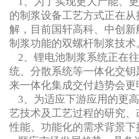
1、为了实现更大产能、
的制浆设备工艺方式正在从
解，目前国轩高科、中创新
制浆功能的双螺杆制浆技术
2、锂电池制浆系统正在
统、分散系统等一体化交钥
来一体化集成交付趋势会更
3、为适应下游应用的更
艺技术及工艺过程的研究、
性能、功能化的需求背景下