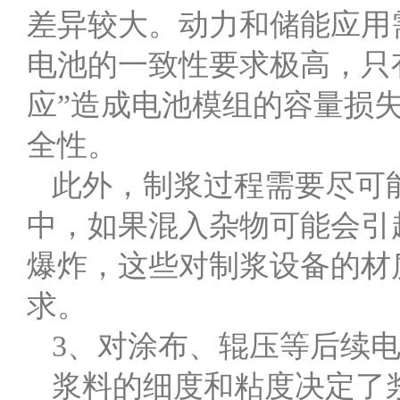
差异较大。动力和储能应用
电池的一致性要求极高，只
应”造成电池模组的容量损
全性。
此外，制浆过程需要尽可
中，如果混入杂物可能会引
爆炸，这些对制浆设备的材
求。
3、对涂布、辊压等后续
浆料的细度和粘度决定了