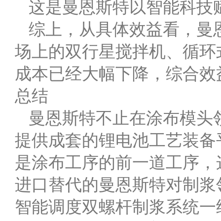
这是曼恩斯特以智能科技
综上，从具体效益看，曼
场上的双行星搅拌机、循环
成本已经大幅下降，综合效
总结
曼恩斯特不止在涂布模头
提供成套的锂电池工艺装备
是涂布工序的前一道工序，
进口替代的曼恩斯特对制浆
智能调度双螺杆制浆系统一