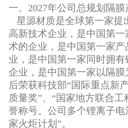
一。2027年公司总规划隔膜
星源材质是全球第一家提
高新技术企业，是中国第一
术的企业，是中国第一家产
业，是中国第一家同时拥有
企业，是中国第一家以隔膜
后荣获科技部“国际重点新产
质量奖”、“国家地方联合工
誉称号。公司多个锂离子电池
家火炬计划”。