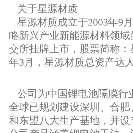
关于星源材质
星源材质成立于2003年9
略新兴产业新能源材料领域的
交所挂牌上市，股票简称：星源
年3月，星源材质总资产达人
公司为中国锂电池隔膜行
全球已规划建设深圳、合肥
和东盟八大生产基地，并设