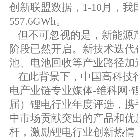
创新联盟数据，1-10月，
557.6GWh。
但不可忽视的是，新能源
阶段已然开启。新技术迭代
池、电池回收等产业路径加
在此背景下，中国高科技行
电产业链专业媒体-维科网·锂电
届）锂电行业年度评选，携手
中市场贡献突出的产品和优
杆，激励锂电行业创新热情