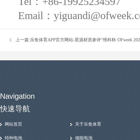
Tel：+86-19925234597
Email：yiguandi@ofweek.
上一篇:
乐鱼体育APP官方网站-星源材质参评“维科杯·OFweek 20
用户认可品牌”
Navigation
快速导航
网站首页
关于乐鱼体育
特种电池
储能电池