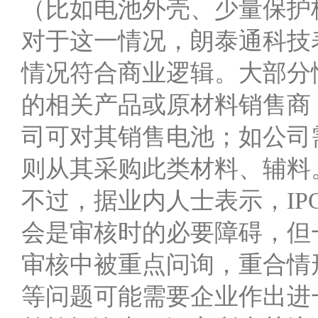
（比如电池外壳、少量保护板
对于这一情况，朗泰通科技
情况符合商业逻辑。大部分
的相关产品或原材料销售商
司可对其销售电池；如公司
则从其采购此类材料、辅料
不过，据业内人士表示，I
会是审核时的必要障碍，但
审核中被重点问询，重合情
等问题可能需要企业作出进