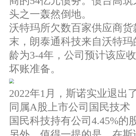
商的54亿元债务。债台高
头之一轰然倒地。
沃特玛所欠数百家供应商货
末，朗泰通科技来自沃特玛的
龄为3-4年，公司预计该
坏账准备。
2022年1月，斯诺实业退
同属A股上市公司国民技术（3
国民科技持有公司4.45%
另外，值得一提的是，在斯