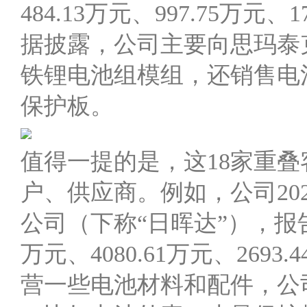
484.13万元、997.75万元、1
据披露，公司主要向思玛泰
铁锂电池组模组，还销售电
保护板。
值得一提的是，这18家重
户、供应商。例如，公司20
公司（下称“日晖达”），报告
万元、4080.61万元、269
营一些电池材料和配件，公