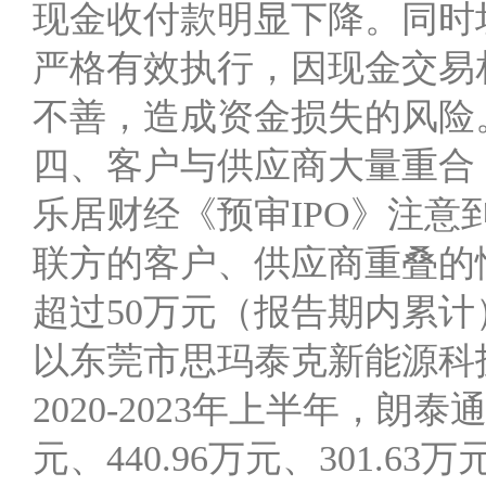
现金收付款明显下降。同时
严格有效执行，因现金交易
不善，造成资金损失的风险
四、客户与供应商大量重合
乐居财经《预审IPO》注
联方的客户、供应商重叠的
超过50万元（报告期内累计
以东莞市思玛泰克新能源科
2020-2023年上半年，朗
元、440.96万元、301.