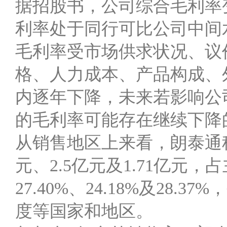
据招股书，公司综合毛利率
利率处于同行可比公司中间
毛利率受市场供求状况、议
格、人力成本、产品构成、
内逐年下降，未来若影响公
的毛利率可能存在继续下降
从销售地区上来看，朗泰通科技
元、2.5亿元及1.71亿元，
27.40%、24.18%及2
度等国家和地区。