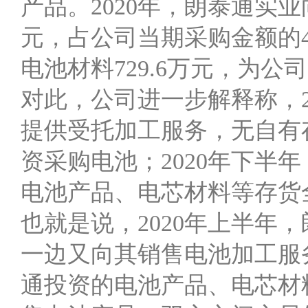
产品。2020年，朗泰通实业向
元，占公司当期采购金额的4.2
电池材料729.6万元，为
对此，公司进一步解释称，2
提供受托加工服务，无自有
资采购电池；2020年下半
电池产品、电芯材料等存货
也就是说，2020年上半年
一边又向其销售电池加工服务
通投资的电池产品、电芯材