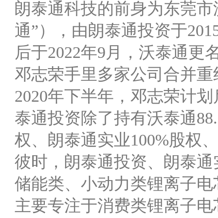
朗泰通科技的前身为东莞市
通”），由朗泰通投资于201
后于2022年9月，沃泰通
邓志荣手里多家公司合并重
2020年下半年，邓志荣计
泰通投资除了持有沃泰通88.
权、朗泰通实业100%股权
彼时，朗泰通投资、朗泰通
储能类、小动力类锂离子电
主要专注于消费类锂离子电