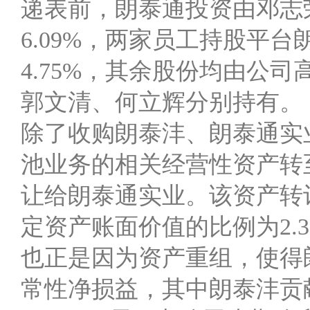
递表前，朗泰通投资由邓志荣
6.09%，两家员工持股平台
4.75%，其余股份均由公
郭文清、何立辉分别持有。
除了收购朗泰沣、朗泰通实
池业务的相关经营性资产转
让给朗泰通实业。该资产转让价
定资产账面价值的比例为2.3
也正是因为资产重组，使得朗泰
常性净损益，其中朗泰沣贡献