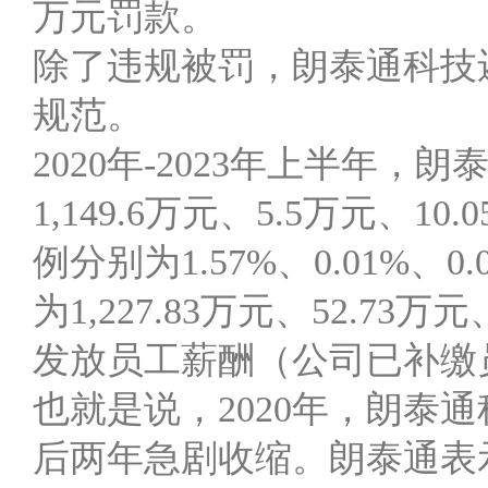
万元罚款。
除了违规被罚，朗泰通科技
规范。
2020年-2023年上半年
1,149.6万元、5.5万元、
例分别为1.57%、0.01%、
为1,227.83万元、52.73
发放员工薪酬（公司已补缴
也就是说，2020年，朗泰
后两年急剧收缩。朗泰通表