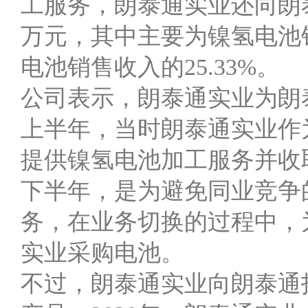
工服务，朗泰通实业还向朗泰通
万元，其中主要为镍氢电池销售
电池销售收入的25.33%。
公司表示，朗泰通实业为朗泰
上半年，当时朗泰通实业作
提供镍氢电池加工服务并收取
下半年，是为避免同业竞争
务，在业务切换的过程中，
实业采购电池。
不过，朗泰通实业向朗泰通