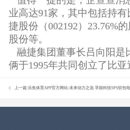
业高达91家，其中包括持有比
捷股份（002192）23.76%
股份等。
融捷集团董事长吕向阳是
俩于1995年共同创立了比
上一篇:
乐鱼体育APP官方网站-未来动力之选 孚能科技SPS软包
届链博会