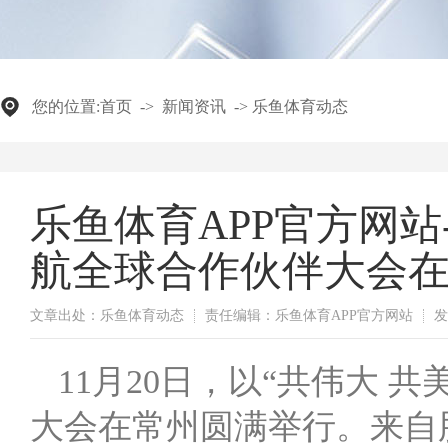
您的位置:
首页
->
新闻资讯
->
乐鱼体育动态
乐鱼体育APP官方网站
航全球合作伙伴大会
文章出处：乐鱼体育动态
责任编辑：乐鱼体育APP官方网站
发
11月20日，以“共伟大 
大会在常州圆满举行。来自