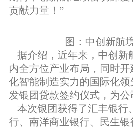
贡献力量！”
图：中创新航
据介绍，近年来，中创新
内全方位产业布局，同时开
化智能制造实力的国际化领
发银团贷款签约仪式，为公
本次银团获得了汇丰银行
行、南洋商业银行、民生银