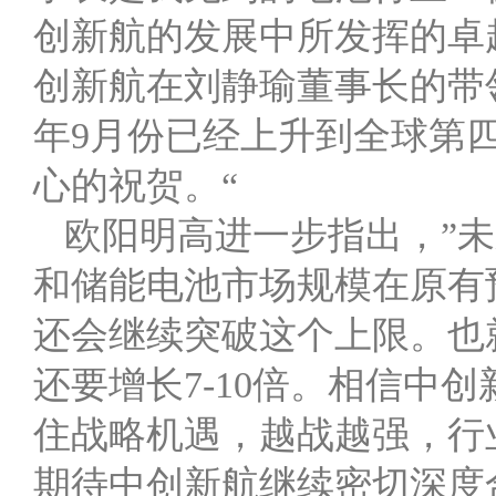
创新航的发展中所发挥的卓
创新航在刘静瑜董事长的带
年9月份已经上升到全球第
心的祝贺。“
欧阳明高进一步指出，”
和储能电池市场规模在原有预
还会继续突破这个上限。也
还要增长7-10倍。相信中
住战略机遇，越战越强，行
期待中创新航继续密切深度