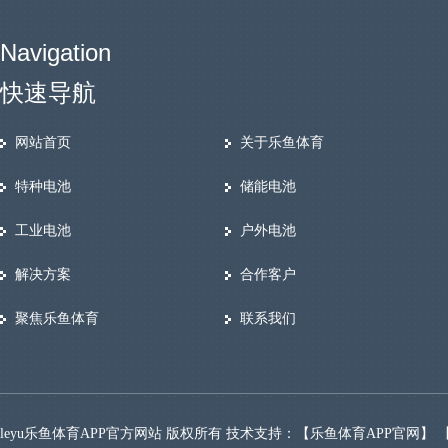
Navigation
快速导航
网站首页
关于乐鱼体育
特种电池
储能电池
工业电池
户外电池
解决方案
合作客户
聚焦乐鱼体育
联系我们
leyu乐鱼体育APP官方网站 版权所有 技术支持：【
乐鱼体育APP官网
】 