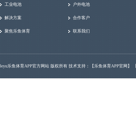
工业电池
户外电池
解决方案
合作客户
聚焦乐鱼体育
联系我们
leyu乐鱼体育APP官方网站 版权所有 技术支持：【
乐鱼体育APP官网
】 