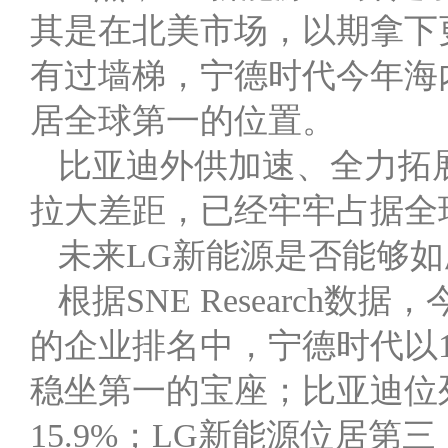
其是在北美市场，以期拿下
有过墙梯，宁德时代今年海
居全球第一的位置。
比亚迪外供加速、全力拓
拉大差距，已经牢牢占据全
未来LG新能源是否能够
根据SNE Research数
的企业排名中，宁德时代以15
稳坐第一的宝座；比亚迪位列
15.9%；LG新能源位居第三，