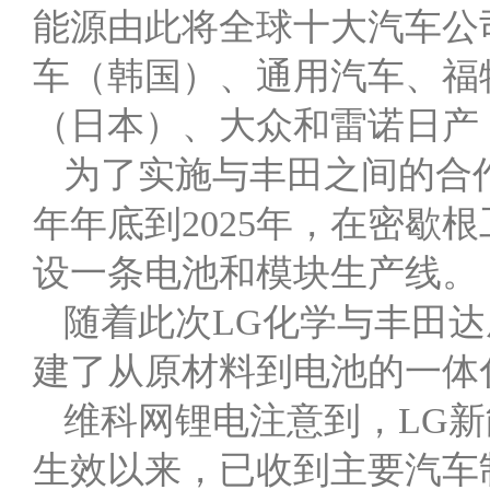
能源由此将全球十大汽车公
车（韩国）、通用汽车、福
（日本）、大众和雷诺日产
为了实施与丰田之间的合
年年底到2025年，在密歇
设一条电池和模块生产线。
随着此次LG化学与丰田
建了从原材料到电池的一体
维科网锂电注意到，LG新
生效以来，已收到主要汽车