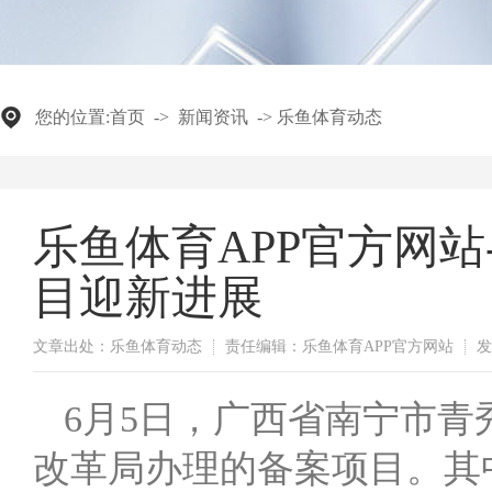
您的位置:
首页
->
新闻资讯
->
乐鱼体育动态
乐鱼体育APP官方网站
目迎新进展
文章出处：乐鱼体育动态
责任编辑：乐鱼体育APP官方网站
发
6月5日，广西省南宁市青
改革局办理的备案项目。其