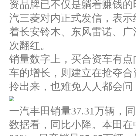
资品牌已不仅是躺着赚钱的
汽三菱对内正式发信，表示
着长安铃木、东风雷诺、广汽
次翻红。
销量数字上，买合资车有点
车的增长，则建立在抢夺合资
拎出来，也难免人人都会问
一汽丰田销量37.31万辆，
数据看，同比小降。本田在中