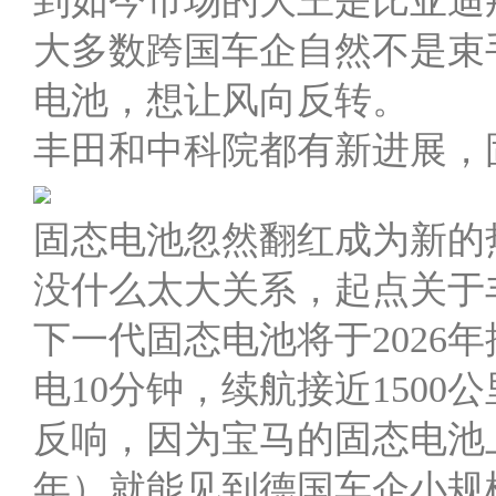
到如今市场的大王是比亚迪
大多数跨国车企自然不是束
电池，想让风向反转。
丰田和中科院都有新进展，
固态电池忽然翻红成为新的
没什么太大关系，起点关于
下一代固态电池将于2026
电10分钟，续航接近150
反响，因为宝马的固态电池上
年）就能见到德国车企小规