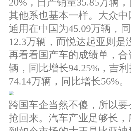
20%，日产销量35.85万
其他系也基本一样。大众中国的
通用在中国为45.09万辆
12.3万辆，而悦达起亚则
再看看国产车的成绩单，合资
辆，同比增长94.25%，吉利
74.14万辆，同比增长56%。
跨国车企当然不傻，所以要
抢回来。汽车产业足够长，