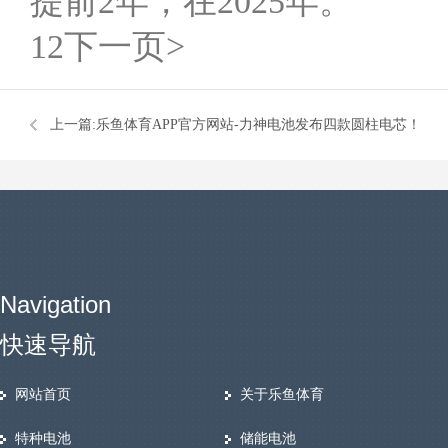
提前2年，在2025年。
12下一页>
上一篇:
乐鱼体育APP官方网站-力神电池发布四款圆柱电芯！
Navigation
快速导航
网站首页
关于乐鱼体育
特种电池
储能电池