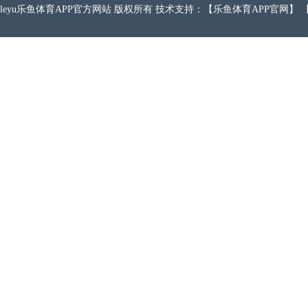
leyu乐鱼体育APP官方网站 版权所有 技术支持：【
乐鱼体育APP官网
】 