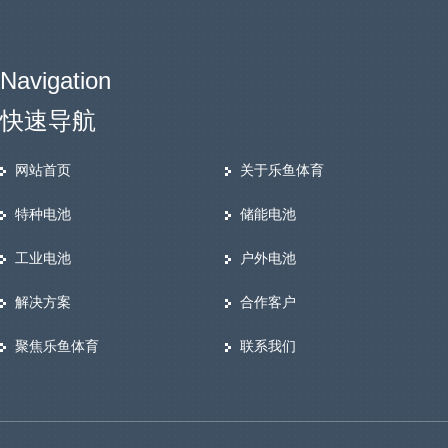
Navigation
快速导航
网站首页
关于乐鱼体育
特种电池
储能电池
工业电池
户外电池
解决方案
合作客户
聚焦乐鱼体育
联系我们