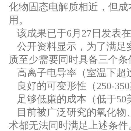
化物固态电解质相近，但成
用。
该成果已于6月27日发表
公开资料显示，为了满足
质至少需要同时具备三个条
高离子电导率（室温下超
良好的可变形性（250-3
足够低廉的成本（低于50
目前被广泛研究的氧化物
术都无法同时满足上述条件