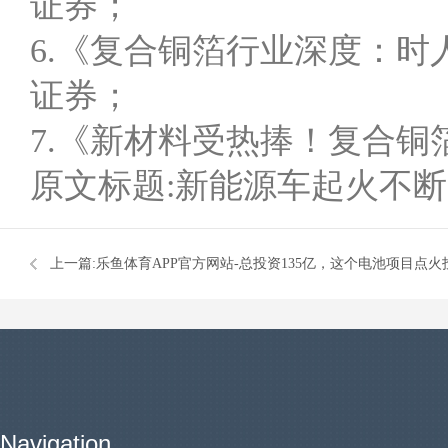
证券；
6.《复合铜箔行业深度：
证券；
7.《新材料受热捧！复合
原文标题:新能源车起火不
上一篇:
乐鱼体育APP官方网站-总投资135亿，这个电池项目点火
Navigation