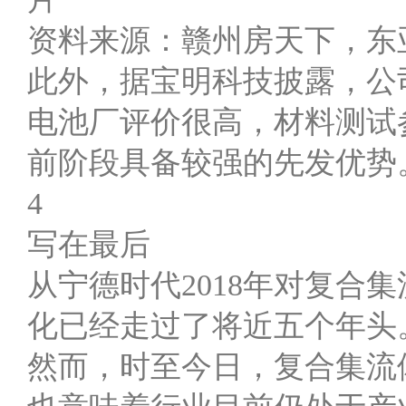
资料来源：赣州房天下，东
此外，据宝明科技披露，公司
电池厂评价很高，材料测试
前阶段具备较强的先发优势
4
写在最后
从宁德时代2018年对复合
化已经走过了将近五个年头
然而，时至今日，复合集流