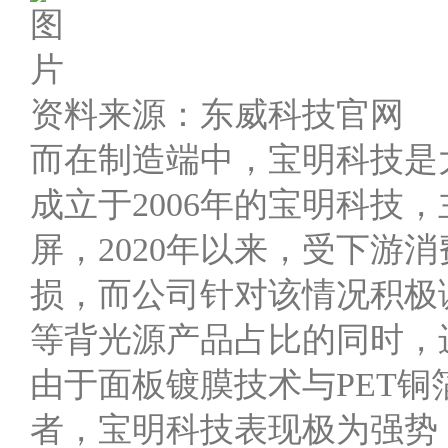
资料来源：东威科技官网
而在制造端中，宝明科技是
成立于2006年的宝明科技，
屏，2020年以来，受下游
损，而公司针对该情况积极
等背光源产品占比的同时，
由于面板镀膜技术与PET
者，宝明科技表现极为强势