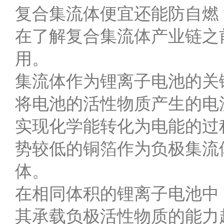
复合集流体便宜还能防自燃
在了解复合集流体产业链之
用。
集流体作为锂离子电池的关
将电池的活性物质产生的电
实现化学能转化为电能的过
势较低的铜箔作为负极集流
体。
在相同体积的锂离子电池中
其承载负极活性物质的能力