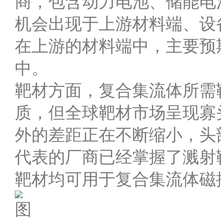
商，包含动力电池、储能电
机会出现于上游材料端、设
在上游的材料端中，主要预
中。
靶材方面，复合集流体所需
质，但全球靶材市场呈现寡
外的差距正在不断缩小，头
代表的厂商已经掌握了溅射
靶材均可用于复合集流体磁