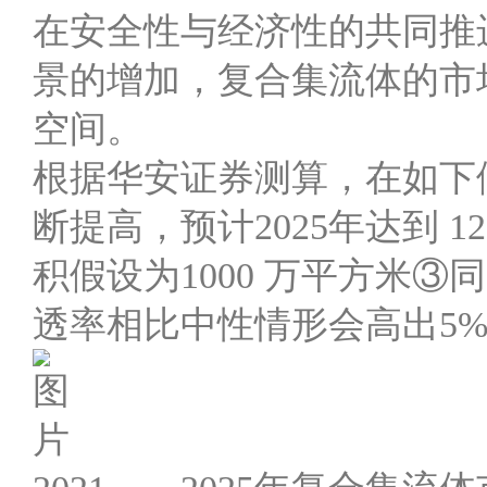
在安全性与经济性的共同推
景的增加，复合集流体的市
空间。
根据华安证券测算，在如下
断提高，预计2025年达到 
积假设为1000 万平方米
透率相比中性情形会高出5