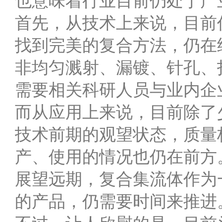
也意味着行业目前仍处于产
首先，从技术上来说，目前
找到完美的复合方法，仍在
非均匀溅射、漏镀、针孔、
需要相关科研人员与业内企
而从应用上来说，目前除了
技术前期的观望状态，质量
产、使用的情况也仍在前方
展望远期，复合集流体作为
的产品，仍需要时间来推进