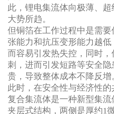
此，锂电集流体向极薄、超
大势所趋。
但铜箔在工作过程中是需要
张能力和抗压变形能力越低
而容易引发热失控，同时，
刺，进而引发短路等安全隐
贵，导致整体成本不降反增
此时，在安全性与经济性的
复合集流体是一种新型集流
夹层式结构，两侧是厚约1微