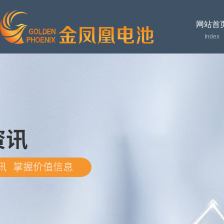
网站首
Index