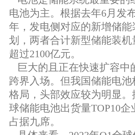
电池为主。根据去年6月发布
年，发电侧对应的新增储能装
划，两者合计新型储能装机量
超过2100亿元。
巨大的且正在快速扩容中
跨界入场。但我国储能电池
格局，头部效应较为明显。据Info
球储能电池出货量TOP10
占据九席。