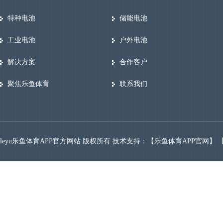
特种电池
储能电池
工业电池
户外电池
解决方案
合作客户
聚焦乐鱼体育
联系我们
leyu乐鱼体育APP官方网站 版权所有 技术支持：【
乐鱼体育APP官网
】 