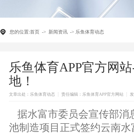
您的位置:
首页
->
新闻资讯
->
乐鱼体育动态
乐鱼体育APP官方网站
地！
文章出处：乐鱼体育动态
责任编辑：乐鱼体育APP官方网站
发
据水富市委员会宣传部消息
池制造项目正式签约云南水