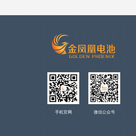
手机官网
微信公众号