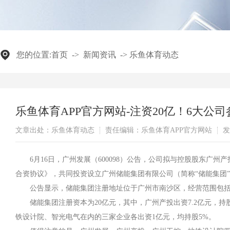
您的位置:
首页
->
新闻资讯
->
乐鱼体育动态
乐鱼体育APP官方网站-注资20亿！6大公
文章出处：乐鱼体育动态
责任编辑：乐鱼体育APP官方网站
发
6月16日，广州发展（600098）公告，公司拟与控股股东广州产投
合资协议》，共同投资设立广州储能集团有限公司（简称“储能集团
公告显示，储能集团注册地址位于广州市南沙区，经营范围包括
储能集团注册资本为20亿元，其中，广州产投出资7.2亿元，持股
铁设计院、智光电气在内的三家企业各出资1亿元，均持股5%。