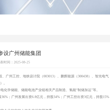
司参设广州储能集团
表时间：2025-08-25
、广州工控、地铁设计院（003013）、鹏辉能源（300438）、智光电气（
”）。
电化学储能、储能电池产业链相关产品制造、氢能“制储加运”等。
36%；广州发展出资6.8亿元，持股34%；广州工控出资3亿元，持股1