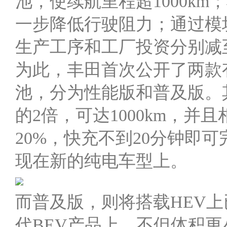
池，使续航里程超1000k
一步降低行驶阻力；通过模
生产工序和工厂投资分别减
为此，丰田首次公开了两款
池，分为性能版和普及版。
的2倍，可达1000km，并
20%，快充不到20分钟即可
现在新的纯电车型上。
而普及版，则将搭载HEV
代BEV产品上，不但体积更