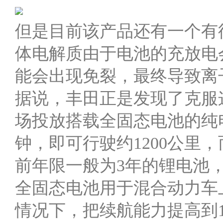
但是目前该产品还有一个有
体电解质由于电池的充放电
能会出现免裂，最终导致离
据说，丰田正是发现了克服这
场投放搭载全固态电池的纯
钟，即可行驶约1200公里
前年限一般为3年的锂电池
全固态电池用于混合动力车
情况下，把续航能力提高到1