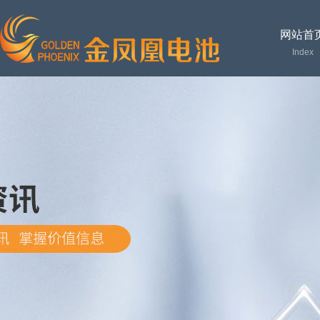
网站首
Index