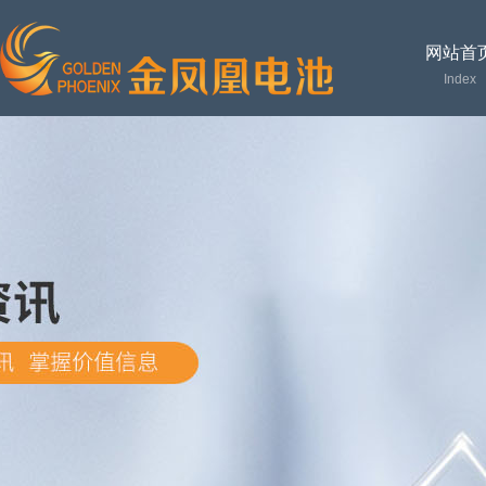
网站首
Index