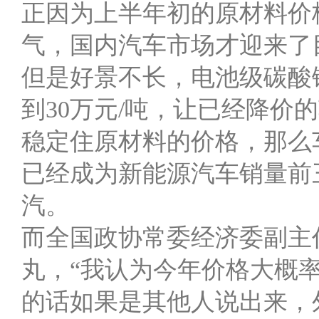
正因为上半年初的原材料价
气，国内汽车市场才迎来了
但是好景不长，电池级碳酸
到30万元/吨，让已经降
稳定住原材料的价格，那么
已经成为新能源汽车销量前
汽。
而全国政协常委经济委副主
丸，“我认为今年价格大概率
的话如果是其他人说出来，