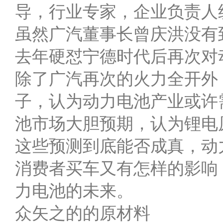
导，行业专家，企业负责人
虽然广汽董事长曾庆洪没有
去年硬怼宁德时代后再次对
除了广汽再次的火力全开外
子，认为动力电池产业或许
池市场大胆预期，认为锂电
这些预测到底能否成真，动
消费者买车又有怎样的影响
力电池的未来。
众矢之的的原材料