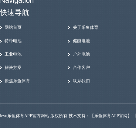
Navigation
快速导航
网站首页
关于乐鱼体育
特种电池
储能电池
工业电池
户外电池
解决方案
合作客户
聚焦乐鱼体育
联系我们
leyu乐鱼体育APP官方网站 版权所有 技术支持：【
乐鱼体育APP官网
】 