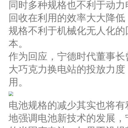
同时多种规格也不利于动力
回收在利用的效率大大降低
规格不利于机械化无人化的
本。
作为回应，宁德时代董事长
大巧克力换电站的投放力度
用。
电池规格的减少其实也将有
地强调电池新技术的发展，