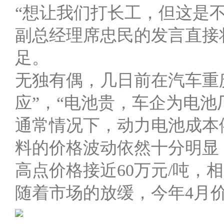
“想让我们打长工，但这是不
副总经理席忠民的发言直接
足。
无独有偶，几日前在汽车重
应”，“电池贵，车企为电池
通常情况下，动力电池成本
料的价格波动依然十分明显
高点价格接近60万元/吨，
随着市场的放缓，今年4月价