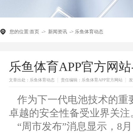
您的位置:
首页
->
新闻资讯
->
乐鱼体育动态
乐鱼体育APP官方网
文章出处：乐鱼体育动态
责任编辑：乐鱼体育APP官方网站
发
作为下一代电池技术的重
卓越的安全性备受业界关注
“周市发布”消息显示，8