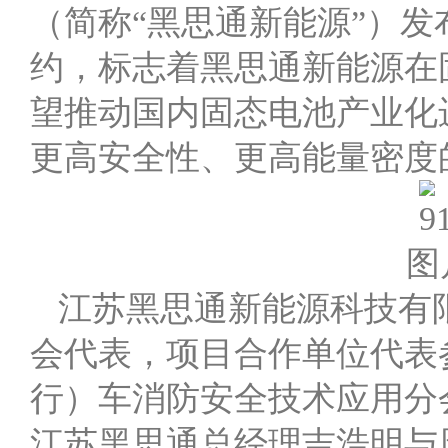
（简称“黑思通新能源”）
约，标志着黑思通新能源在
望推动国内固态电池产业化
更高安全性、更高能量密度
图
江苏黑思通新能源科技有
会代表，项目合作单位代表
行）车消防安全技术应用分
江苏黑思通总经理吉浩明与