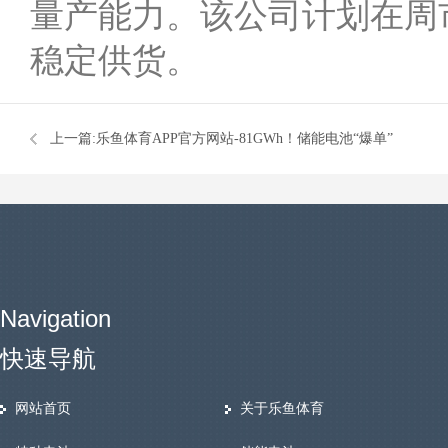
量产能力。该公司计划在周市
稳定供货。
上一篇:
乐鱼体育APP官方网站-81GWh！储能电池“爆单”
Navigation
快速导航
网站首页
关于乐鱼体育