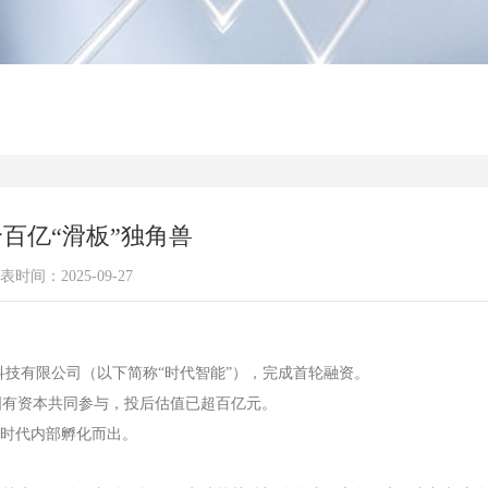
百亿“滑板”独角兽
表时间：2025-09-27
科技有限公司（以下简称“时代智能”），完成首轮融资。
国有资本共同参与，投后估值已超百亿元。
德时代内部孵化而出。