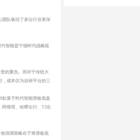
APP官方网站
心团队集结了多位行业资深
时代智能是宁德时代战略延
承受的重负。而对于传统大
型，成本仅为自研平台的三
-9款基于时代智能滑板底盘
、阿维塔、哈啰出行、T3出
，他强调策略在于将滑板底