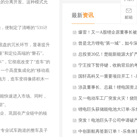
盘的分离开发。这种模式允
最新
资讯
邮箱
便制定了清晰的“531计
爆雷！又一A股锂企原董事长
会立案-乐鱼体育APP官方网站
曾是北方锂电“第一城”，如今
到底盘的冗长环节，显著提升
”和定位高端的“磐石”。
没落“焦虑”，它还能重振雄风吗
总投资20亿！楚能新能源大扩产
”，它彻底改变了“造车”的
乐鱼体育APP官方网站
鱼体育APP官方网站
宁王按下暂停键，收购背后的考
一个高度集成化的“移动底
乐鱼体育APP官方网站
国轩高科又一重要项目开工！-
地方，造车变得像搭积木一
体育APP官方网站
涉及董事长、总裁！锂电国资
也能快速进入市场。同时，
公司大换血-乐鱼体育APP官方
又一电动车工厂突发火灾！烧
期”。
3000辆-乐鱼体育APP官方网站
锂电巨头获储能电池大订单-乐
车企、巩固在产业链中的核
育APP官方网站
突发！电池巨头子公司申请破产
含专业试车跑道的整车及子
鱼体育APP官方网站
中创新航再签新订单！-乐鱼体