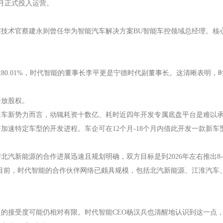
4月正式投入运营。
席技术官蔡建永则曾任华为智能汽车解决方案BU智能车控领域总经理。核
0.01%，时代智能的董事长李平更是宁德时代副董事长。这清晰表明，
开放股权。
造车新势力而言，动辄耗资十数亿、耗时近四年开发专属底盘平台是难以
加速特定车型的开发进程。车企可在12个月-18个月内借此开发一款新车
汽新能源的合作进展迅速且规划明确，双方目标是到2026年左右推出8
市。目前，时代智能的合作伙伴网络已颇具规模，包括北汽新能源、江淮汽车
的接受度可能仍相对有限。时代智能CEO杨汉兵也清醒地认识到这一点