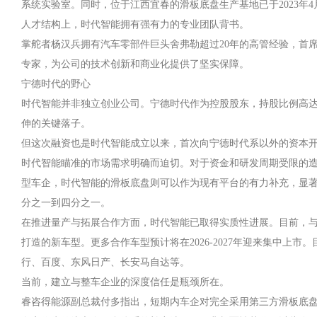
系统实验室。同时，位于江西宜春的滑板底盘生产基地已于2023年
人才结构上，时代智能拥有强有力的专业团队背书。
掌舵者杨汉兵拥有汽车零部件巨头舍弗勒超过20年的高管经验，首
专家，为公司的技术创新和商业化提供了坚实保障。
宁德时代的野心
时代智能并非独立创业公司。宁德时代作为控股股东，持股比例高达8
伸的关键落子。
但这次融资也是时代智能成立以来，首次向宁德时代系以外的资本
时代智能瞄准的市场需求明确而迫切。对于资金和研发周期受限的
型车企，时代智能的滑板底盘则可以作为现有平台的有力补充，显著
分之一到四分之一。
在推进量产与拓展合作方面，时代智能已取得实质性进展。目前，与北
打造的新车型。更多合作车型预计将在2026-2027年迎来集中上
行、百度、东风日产、长安马自达等。
当前，建立与整车企业的深度信任是瓶颈所在。
睿咨得能源副总裁付多指出，短期内车企对完全采用第三方滑板底盘