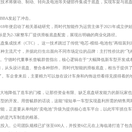
该技术将驱动、制动、转向及电池等关键部件集成于底盘，实现车架与底
BBA发起了冲击。
8年便启动了相关基础研究，而时代智能作为运营主体于2021年成立伊始，
标是为2-3家整车厂提供滑板底盘配套，展现出明确的商业化路径。
集成技术（CTC）。这一技术跳过了传统“电芯-模组-电池包”再组装
种主流尺寸，并据此衍生出面向不同市场定位的品牌：主打性价比的“飞枢
。宁德时代董事长曾毓群曾指出，核心逻辑在于“大幅降低新车型开发成本
，从头设计底盘、整合各种部件。而时代智能的滑板底盘，相当于提供了
好了。车企拿来后，主要精力可以放在设计车身和内饰这些看得见摸得着的
极大地降低了造车的门槛，让那些资金有限、缺乏底盘研发能力的新玩家
型的开发。用曾毓群的话说，这能“缩短单一车型实现盈利所需的销售周
能，正是要从单纯的“卖电池”升级为提供核心造车平台，以此牢牢抓住
动的是汽车制造的根基。
投入。公司团队规模已扩张至600人，并投资6亿元在上海临港打造了包