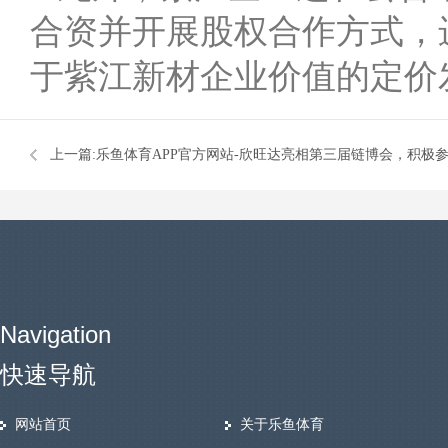
合资并开展股权合作方式，
于紫江新材企业价值的定价
上一篇:
乐鱼体育APP官方网站-欣旺达亮相第三届链博会，积极
应链开放合作?
Navigation
快速导航
网站首页
关于乐鱼体育