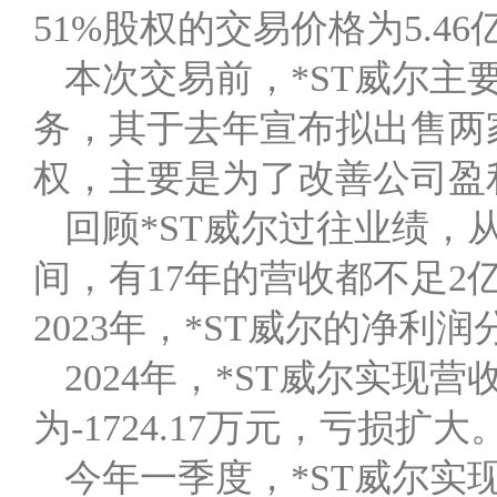
51%股权的交易价格为5.46
本次交易前，*ST威尔主
务，其于去年宣布拟出售两
权，主要是为了改善公司盈
回顾*ST威尔过往业绩，从上
间，有17年的营收都不足2亿
2023年，*ST威尔的净利润分别
2024年，*ST威尔实现营
为-1724.17万元，亏损扩大
今年一季度，*ST威尔实现营收