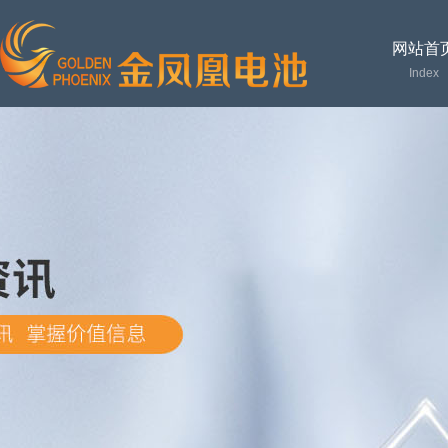
网站首
Index