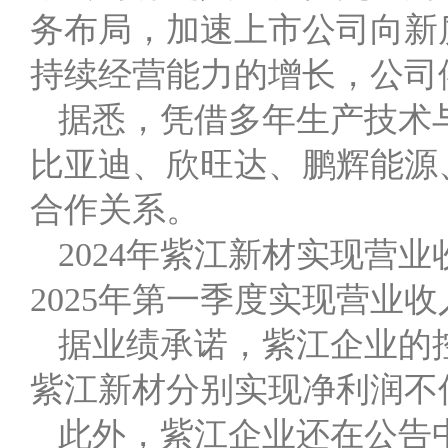
务布局，加速上市公司向新
持续经营能力的增长，公司
据悉，凭借多年生产技术
比亚迪、欣旺达、鹏辉能源
合作关系。
2024年紫江新材实现营业收
2025年第一季度实现营业收入
据业绩承诺，紫江企业的控股
紫江新材分别实现净利润不低于
此外，紫江企业还在公告中