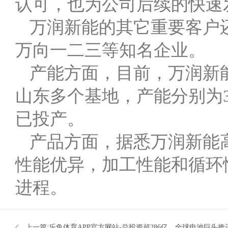
认可，也为公司后续的快速
万润新能的其它重要客户
万向一二三等知名企业。
产能方面，目前，万润新
山东多个基地，产能分别为31.
已投产。
产品方面，据悉万润新能
性能优异，加工性能和循环
进程。
上一篇:
乐鱼体育APP官方网站-总投资超286亿，全球电池巨头推