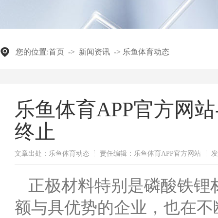
您的位置:
首页
->
新闻资讯
->
乐鱼体育动态
乐鱼体育APP官方网站
终止
文章出处：乐鱼体育动态
责任编辑：乐鱼体育APP官方网站
发
正极材料特别是磷酸铁锂
额与具优势的企业，也在不