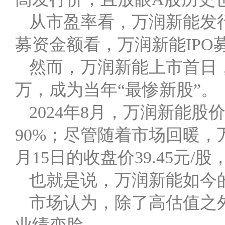
从市盈率看，万润新能发
募资金额看，万润新能IPO募
然而，万润新能上市首日，
万，成为当年“最惨新股”。
2024年8月，万润新能股
90%；尽管随着市场回暖
月15日的收盘价39.45元/
也就是说，万润新能如今的
市场认为，除了高估值之