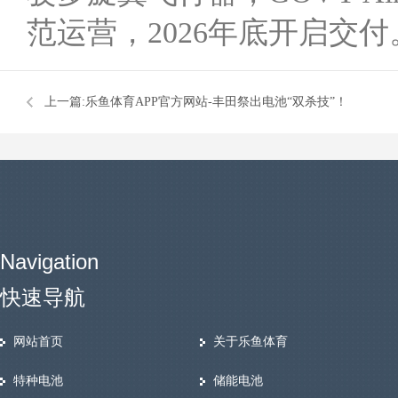
范运营，2026年底开启交付
上一篇:
乐鱼体育APP官方网站-丰田祭出电池“双杀技”！
Navigation
快速导航
网站首页
关于乐鱼体育
特种电池
储能电池