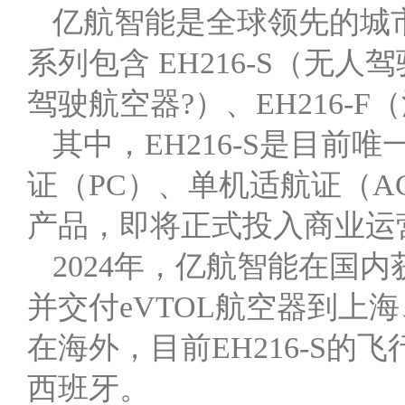
亿航智能是全球领先的城市
系列包含 EH216-S（无人
驾驶航空器?）、EH216-
其中，EH216-S是目前
证（PC）、单机适航证（A
产品，即将正式投入商业运
2024年，亿航智能在国
并交付eVTOL航空器到上
在海外，目前EH216-S
西班牙。