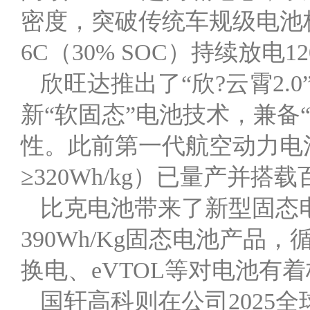
密度，突破传统车规级电池
6C（30% SOC）持续放电12
欣旺达推出了“欣?云霄2.0
新“软固态”电池技术，兼备
性。此前第一代航空动力电池
≥320Wh/kg）已量产并
比克电池带来了新型固态电
390Wh/Kg固态电池产品
换电、eVTOL等对电池有
国轩高科则在公司2025