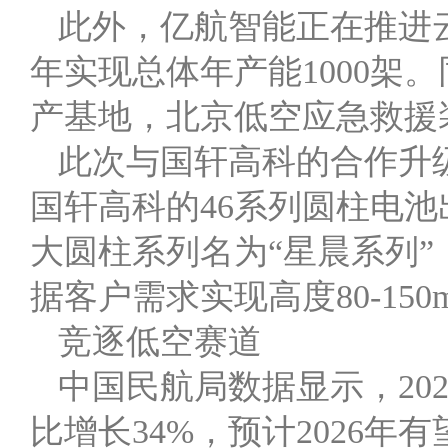
此外，亿航智能正在推进云
年实现总体年产能1000架
产基地，北京低空应急救援
此次与国轩高科的合作升
国轩高科的46系列圆柱电池
大圆柱系列名为“星晨系列”，
据客户需求实现高度80-1
竞逐低空赛道
中国民航局数据显示，202
比增长34%，预计2026年