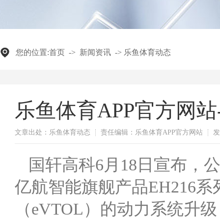
您的位置:
首页
->
新闻资讯
->
乐鱼体育动态
乐鱼体育APP官方网
文章出处：乐鱼体育动态
责任编辑：乐鱼体育APP官方网站
发
国轩高科6月18日宣布，
亿航智能旗舰产品EH216
（eVTOL）的动力系统升