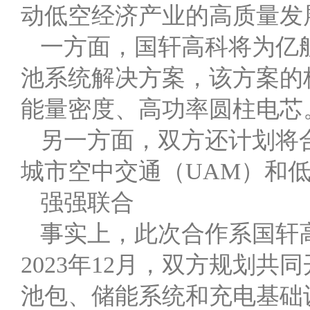
动低空经济产业的高质量发
一方面，国轩高科将为亿航
池系统解决方案，该方案的
能量密度、高功率圆柱电芯
另一方面，双方还计划将合
城市空中交通（UAM）和
强强联合
事实上，此次合作系国轩
2023年12月，双方规划共
池包、储能系统和充电基础