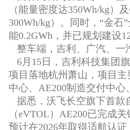
（能量密度达350Wh/kg
300Wh/kg）。同时，“
能0.2GWh，并已规划建设
整车端，吉利、广汽、一
6月15日，吉利科技集团
项目落地杭州萧山，项目主
中心、AE200制造交付中
据悉，沃飞长空旗下首款
（eVTOL）AE200已
预计在2026年取得适航认