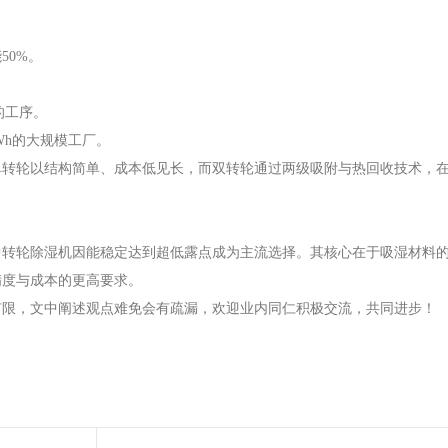
50%。
的工序。
Wh的大规模工厂。
单转轮以结构简单、成本低见长，而双转轮通过两级吸附与热回收技术，
中转轮除湿机因能稳定达到超低露点成为主流选择。其核心在于吸湿材料
精度与成本的更高要求。
有限，文中阐述观点难免会有疏漏，欢迎业内同仁积极交流，共同进步！