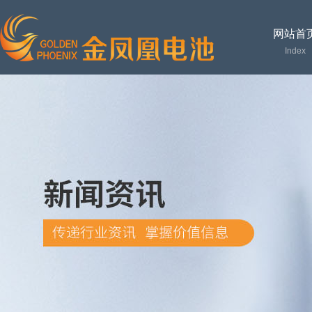
网站首
Index