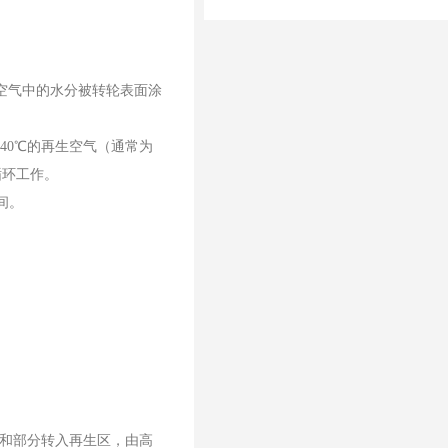
APP官方网站
空气中的水分被转轮表面涂
140℃的再生空气（通常为
循环工作。
间。
饱和部分转入再生区，由高