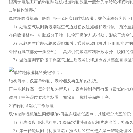
锂离子电池工厂的转轮除湿机根据转轮数量一般分为单转轮和双转
1.单转轮除湿机
单转轮除湿机基于吸附-再生循环实现连续除湿，核心流程分为以下
（1）处理空气吸附阶段潮湿空气通过初效过滤器和表冷段（预冷至
布的吸湿材料（硅胶或分子筛）以物理吸附方式捕获，形成干燥空气。
（2）转轮再生阶段转轮吸湿饱和后，通过驱动电机以8~18周/小时的
外部新风或部分干燥空气），高温促使吸湿材料释放水分，脱附的
（3）温湿度调节阶段干燥空气通过后表冷段和加热器调整至目标温
单转轮除湿机的关键特点：
结构简单，仅需单转轮、表冷器及再生加热系统。
再生能耗较高（需外部加热新风），露点控制范围有限（最低约-40
适用于中等湿度要求的场景，如涂布、搅拌等前段工序。
2.双转轮除湿机工作原理
双转轮除湿机通过两级吸附-再生实现超低露点，其流程分为五阶段
（1）前表冷段预处理利用7℃冷冻水通过铜管铝翅片表冷器，将新
（2）第一转轮吸附（初级除湿）预冷后的空气进入第一转轮处理区