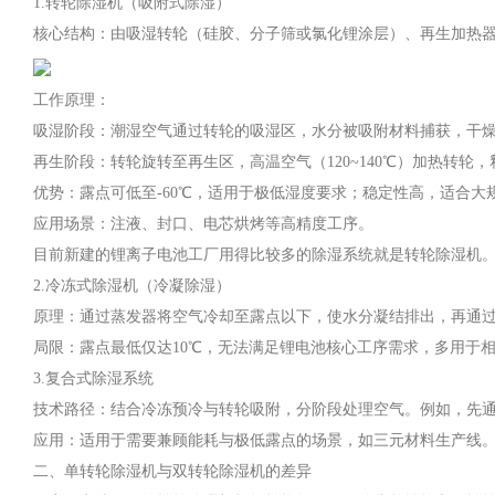
1.转轮除湿机（吸附式除湿）
核心结构：由吸湿转轮（硅胶、分子筛或氯化锂涂层）、再生加热
工作原理：
吸湿阶段：潮湿空气通过转轮的吸湿区，水分被吸附材料捕获，干
再生阶段：转轮旋转至再生区，高温空气（120~140℃）加热转轮
优势：露点可低至-60℃，适用于极低湿度要求；稳定性高，适合大
应用场景：注液、封口、电芯烘烤等高精度工序。
目前新建的锂离子电池工厂用得比较多的除湿系统就是转轮除湿机
2.冷冻式除湿机（冷凝除湿）
原理：通过蒸发器将空气冷却至露点以下，使水分凝结排出，再通过冷凝
局限：露点最低仅达10℃，无法满足锂电池核心工序需求，多用于相
3.复合式除湿系统
技术路径：结合冷冻预冷与转轮吸附，分阶段处理空气。例如，先
应用：适用于需要兼顾能耗与极低露点的场景，如三元材料生产线
二、单转轮除湿机与双转轮除湿机的差异