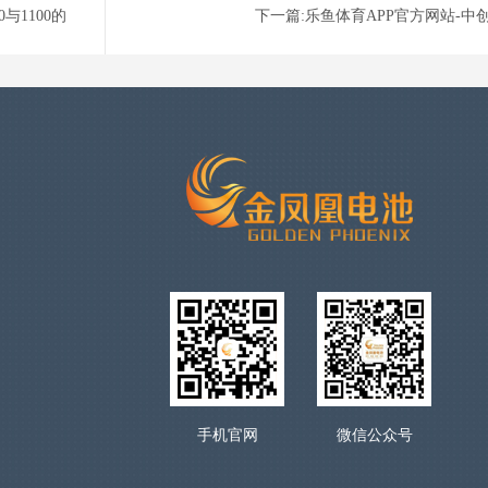
与1100的
下一篇:
乐鱼体育APP官方网站-中
诋毁：一场关
手机官网
微信公众号