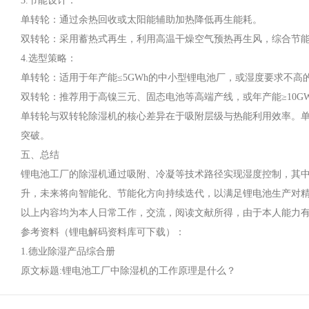
3.节能设计：
单转轮：通过余热回收或太阳能辅助加热降低再生能耗。
双转轮：采用蓄热式再生，利用高温干燥空气预热再生风，综合节能
4.选型策略：
单转轮：适用于年产能≤5GWh的中小型锂电池厂，或湿度要求不高
双转轮：推荐用于高镍三元、固态电池等高端产线，或年产能≥10G
单转轮与双转轮除湿机的核心差异在于吸附层级与热能利用效率。
突破。
五、总结
锂电池工厂的除湿机通过吸附、冷凝等技术路径实现湿度控制，其
升，未来将向智能化、节能化方向持续迭代，以满足锂电池生产对
以上内容均为本人日常工作，交流，阅读文献所得，由于本人能力
参考资料（锂电解码资料库可下载）：
1.德业除湿产品综合册
原文标题:锂电池工厂中除湿机的工作原理是什么？