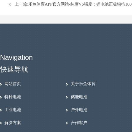
上一篇:
乐鱼体育APP官方网站-纯度VS强度：锂电池正极铝箔1060
选型逻辑
Navigation
快速导航
网站首页
关于乐鱼体育
特种电池
储能电池
工业电池
户外电池
解决方案
合作客户