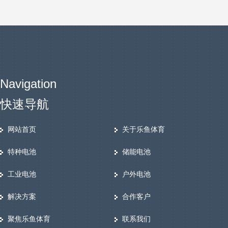
Navigation
快速导航
网站首页
关于乐鱼体育
特种电池
储能电池
工业电池
户外电池
解决方案
合作客户
聚焦乐鱼体育
联系我们