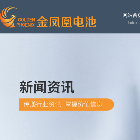
网站首
Index