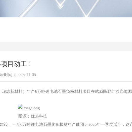
料项目动工！
表时间：2025-11-05
称：瑞志新材料）年产6万吨锂电池石墨负极材料项目在武威民勤红沙岗能
图源：优热科技
期建设，一期6万吨锂电池石墨化负极材料产能预计2026年一季度试产，达