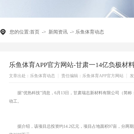
您的位置:
首页
->
新闻资讯
->
乐鱼体育动态
乐鱼体育APP官方网站-甘肃一14亿负极材
文章出处：乐鱼体育动态
责任编辑：乐鱼体育APP官方网站
发
据“优热科技”消息，6月13日，甘肃瑞志新材料有限公司（简
动工。
据介绍，该项目总投资约14.2亿元，项目占地面积97亩，分两