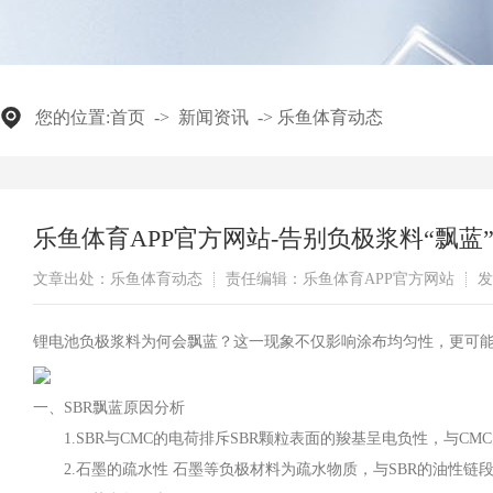
您的位置:
首页
->
新闻资讯
->
乐鱼体育动态
乐鱼体育APP官方网站-告别负极浆料“飘
文章出处：乐鱼体育动态
责任编辑：乐鱼体育APP官方网站
发
锂电池负极浆料为何会飘蓝？这一现象不仅影响涂布均匀性，更可能
一、SBR飘蓝原因分析
1.SBR与CMC的电荷排斥SBR颗粒表面的羧基呈电负性，与C
2.石墨的疏水性 石墨等负极材料为疏水物质，与SBR的油性链