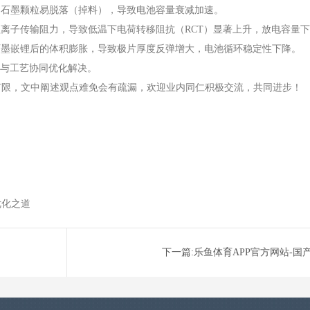
程中石墨颗粒易脱落（掉料），导致电池容量衰减加速。
加锂离子传输阻力，导致低温下电荷转移阻抗（RCT）显著上升，放电容量
制石墨嵌锂后的体积膨胀，导致极片厚度反弹增大，电池循环稳定性下降。
料与工艺协同优化解决。
有限，文中阐述观点难免会有疏漏，欢迎业内同仁积极交流，共同进步！
优化之道
下一篇:
乐鱼体育APP官方网站-国