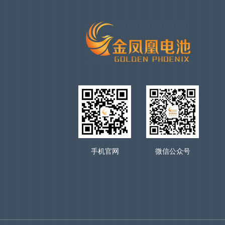
手机官网
微信公众号