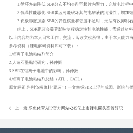
1.循环寿命降低 SBR分布不均会削弱极片内聚力，充放电过
2.低温性能恶化 SBR飘蓝可能破坏其与电解液的润湿性，增
3.负极膨胀加剧 SBR的弹性模量和强度不足时，无法有效抑
综上，SBR飘蓝会显著影响制程稳定性和电池性能，需通过材
以上内容均为本人日常工作，交流，阅读文献所得，由于本人能力
参考资料（锂电解码资料库可下载）：
1.锂离子电池粘结剂简介
2.人造石墨黏辊研究，孙仲振
3.SBR在锂离子电池中的影响，孙仲振
4.锂离子电池粘结剂总结（ATL，CATL）
原文标题:告别负极浆料“飘蓝”！一文掌握SBR上浮的成因、影响与
上一篇:
乐鱼体育APP官方网站-245亿上市锂电巨头高管辞职！