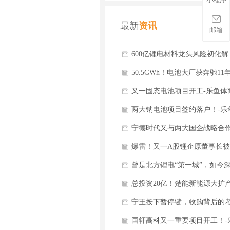
最新
资讯
邮箱
600亿锂电材料龙头风险初化解
后接班人被低估？-乐鱼体育AP
50.5GWh！电池大厂获奔驰11
方网站
单-乐鱼体育APP官方网站
又一固态电池项目开工-乐鱼体
APP官方网站
两大钠电池项目签约落户！-乐
育APP官方网站
宁德时代又与两大国企战略合作
鱼体育APP官方网站
爆雷！又一A股锂企原董事长
会立案-乐鱼体育APP官方网站
曾是北方锂电“第一城”，如今
没落“焦虑”，它还能重振雄风吗
总投资20亿！楚能新能源大扩产
乐鱼体育APP官方网站
鱼体育APP官方网站
宁王按下暂停键，收购背后的考
乐鱼体育APP官方网站
国轩高科又一重要项目开工！-