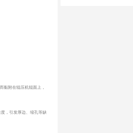
体育APP官方网站
足而黏附在辊压机辊面上，
难度，引发厚边、缩孔等缺