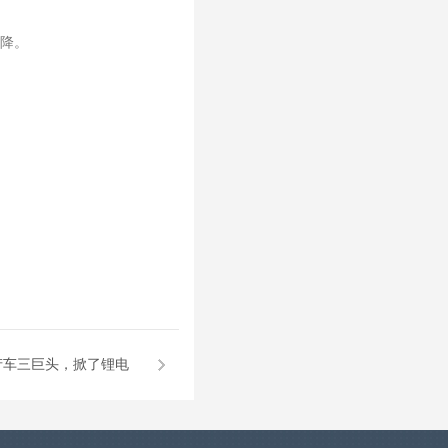
下降。
产车三巨头，掀了锂电
的桌