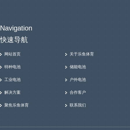
Navigation
快速导航
网站首页
关于乐鱼体育
特种电池
储能电池
工业电池
户外电池
解决方案
合作客户
聚焦乐鱼体育
联系我们