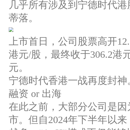
几乎所有涉及到宁德时代港
蒂落。
上市首日，公司股票高开12.5
港元/股，最终收于306.2港元
元。
宁德时代香港一战再度封神
融资 or 出海
在此之前，大部分公司是因
市。但自2024年下半年以