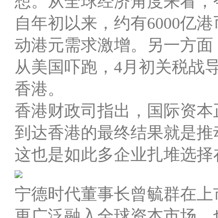
想。从全球经济角度来看，
自年初以来，约有6000亿
动港元需求激增。另一方面
从美国吓跑，4月初关税战
香港。
香港财政司指出，国际资本
到达香港的最终结果就是推
这也是如此多企业扎堆选择
宁德时代董事长曾毓群在上
更广泛融入全球资本市场，