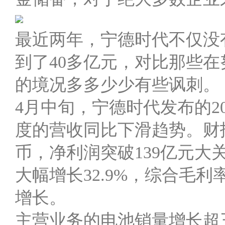
最近两年，宁德时代不仅没
到了40多亿元，对比那些
的境况多多少少有些讽刺。
4月中旬，宁德时代发布的2
度的营收同比下滑趋势。财
币，净利润突破139亿元大关
大幅增长32.9%，综合毛利
增长。
主营业务的电池销量增长超三