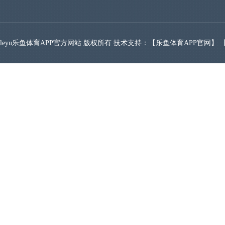
leyu乐鱼体育APP官方网站 版权所有 技术支持：【
乐鱼体育APP官网
】 