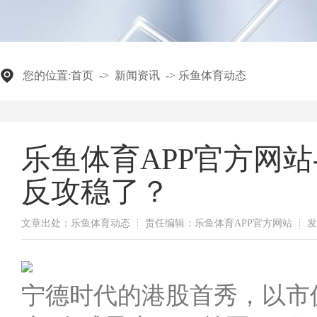
您的位置:
首页
->
新闻资讯
->
乐鱼体育动态
乐鱼体育APP官方网
反攻稳了？
文章出处：乐鱼体育动态
责任编辑：乐鱼体育APP官方网站
发
宁德时代的港股首秀，以市值