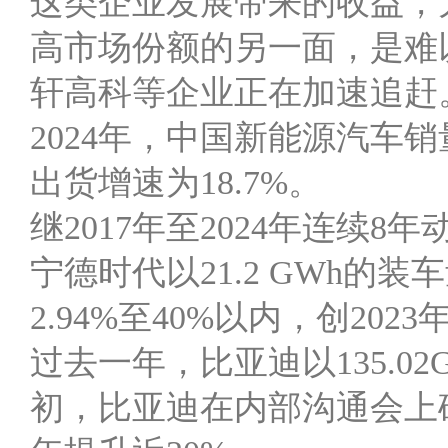
这类企业发展带来的收益，
高市场份额的另一面，是难
轩高科等企业正在加速追赶
2024年，中国新能源汽车销
出货增速为18.7%。
继2017年至2024年连续
宁德时代以21.2 GWh
2.94%至40%以内，创202
过去一年，比亚迪以135.
初，比亚迪在内部沟通会上确