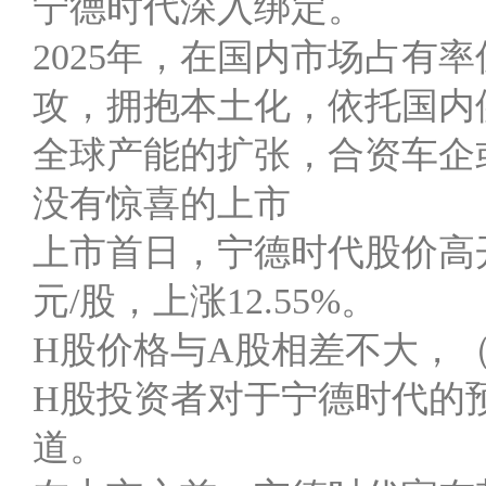
宁德时代深入绑定。
2025年，在国内市场占有率
攻，拥抱本土化，依托国内
全球产能的扩张，合资车企
没有惊喜的上市
上市首日，宁德时代股价高开
元/股，上涨12.55%。
H股价格与A股相差不大，（A
H股投资者对于宁德时代的
道。