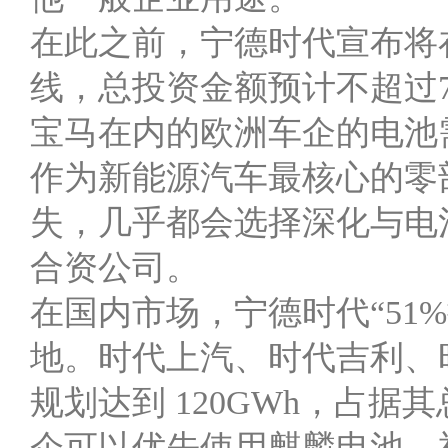
在此之前，宁德时代宣布将在
线，总投资金额预计不超过
宝马在内的欧洲车企的电池
作为新能源汽车最核心的零
失，几乎都会选择深化与电
合资公司。
在国内市场，宁德时代“51
地。时代上汽、时代吉利、
规划达到 120GWh，占
企可以优先使用麒麟电池、