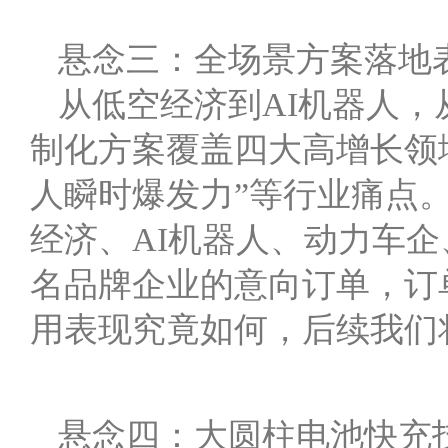
悬念三：全场景方案落地
从低空经济到AI机器人
制化方案覆盖四大高增长领
人瞬时爆发力”等行业痛点
经济、AI机器人、动力车
名品牌企业的意向订单，订单
用表现究竟如何，后续我们
悬念四：大圆柱电池快充