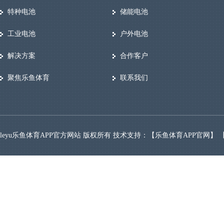
特种电池
储能电池
工业电池
户外电池
解决方案
合作客户
聚焦乐鱼体育
联系我们
leyu乐鱼体育APP官方网站 版权所有 技术支持：【
乐鱼体育APP官网
】 