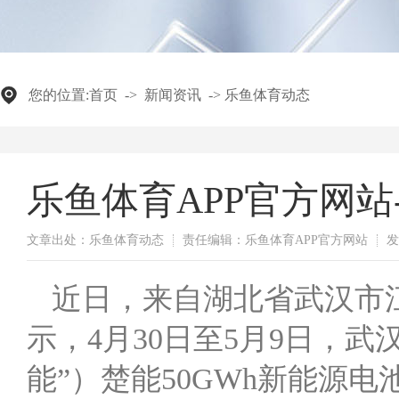
您的位置:
首页
->
新闻资讯
->
乐鱼体育动态
乐鱼体育APP官方网
文章出处：乐鱼体育动态
责任编辑：乐鱼体育APP官方网站
发
近日，来自湖北省武汉市
示，4月30日至5月9日，
能”）楚能50GWh新能源