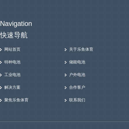
Navigation
快速导航
网站首页
关于乐鱼体育
特种电池
储能电池
工业电池
户外电池
解决方案
合作客户
聚焦乐鱼体育
联系我们