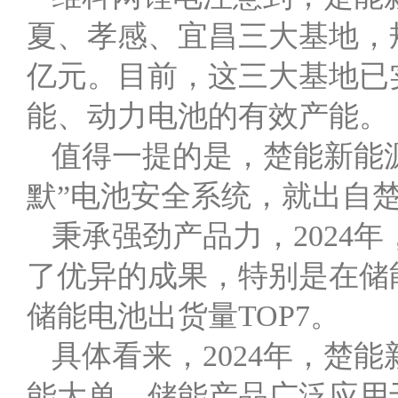
夏、孝感、宜昌三大基地，规划
亿元。目前，这三大基地已实
能、动力电池的有效产能。
值得一提的是，楚能新能源
默”电池安全系统，就出自
秉承强劲产品力，2024
了优异的成果，特别是在储
储能电池出货量TOP7。
具体看来，2024年，楚
能大单，储能产品广泛应用