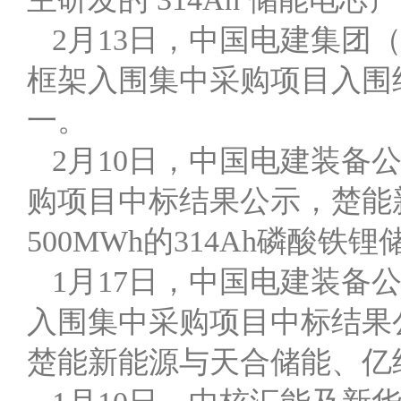
2月13日，中国电建集团（
框架入围集中采购项目入围
一。
2月10日，中国电建装备公
购项目中标结果公示，楚能
500MWh的314Ah磷酸铁
1月17日，中国电建装备公
入围集中采购项目中标结果公
楚能新能源与天合储能、亿