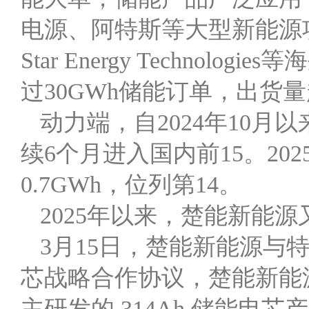
电源、阿特斯等大型新能源项目，并
Star Energy Techn
过30GWh储能订单，出货量
动力端，自2024年10
续6个月进入国内前15。20
0.7GWh，位列第14。
2025年以来，楚能新能
3月15日，楚能新能源与
芯战略合作协议，楚能新能源
主研发的 314Ah 储能电