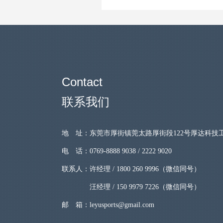
体育APP官方网站
Contact
联系我们
地 址：东莞市厚街镇莞太路厚街段122号厚达科技
电 话：0769-8888 9038 / 2222 9020
联系人：许经理 / 1800 260 9996（微信同号）
汪经理 / 150 9979 7226（微信同号）
邮 箱：leyusports@gmail.com