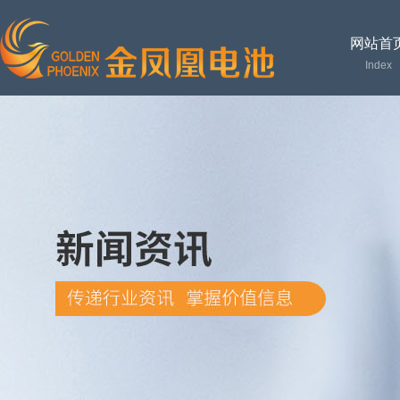
网站首
Index