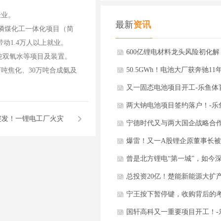
企业。
最新
资讯
节磷煤化工一体化项目（简
动1.4万人以上就业。
600亿锂电材料龙头风险初化解
万吨双氧水等项目及装置。
后接班人被低估？-乐鱼体育AP
50.5GWh！电池大厂获奔驰11
万吨焦化、30万吨合成氨及
方网站
单-乐鱼体育APP官方网站
又一固态电池项目开工-乐鱼体
APP官方网站
两大钠电池项目签约落户！-乐
-突发！一锂电工厂火灾
育APP官方网站
宁德时代又与两大国企战略合作
鱼体育APP官方网站
爆雷！又一A股锂企原董事长
会立案-乐鱼体育APP官方网站
曾是北方锂电“第一城”，如今
没落“焦虑”，它还能重振雄风吗
总投资20亿！楚能新能源大扩产
乐鱼体育APP官方网站
鱼体育APP官方网站
宁王按下暂停键，收购背后的考
乐鱼体育APP官方网站
国轩高科又一重要项目开工！-