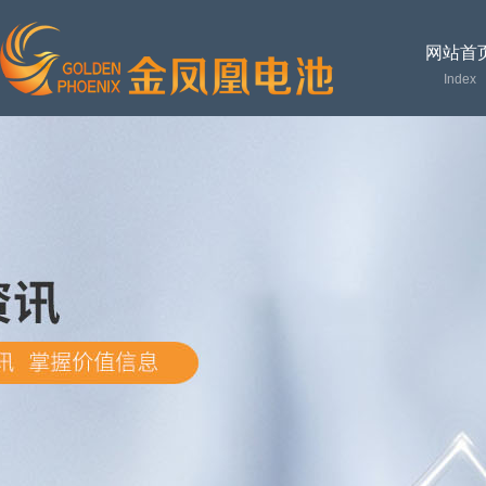
网站首
Index