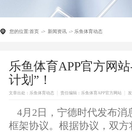
您的位置:
首页
->
新闻资讯
->
乐鱼体育动态
乐鱼体育APP官方网
计划”！
文章出处：乐鱼体育动态
责任编辑：乐鱼体育APP官方网站
发
4月2日，宁德时代发布
框架协议。根据协议，双方