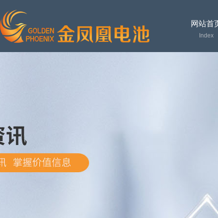
网站首
Index