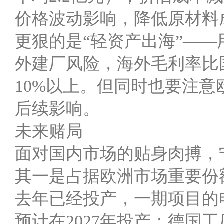
价格波动影响，降低原材料成
更狠的是“轻资产出海”—
外建厂风险，海外毛利率比
10%以上。但同时也要注
后续影响。
未来赌局
面对国内市场的贴身肉搏，
其一是占据欧洲市场重要份
去年已经投产，一期项目的
预计在2027年投产；德国