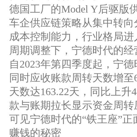
德国工厂的Model Y后驱版
车企供应链策略从集中转向
成本控制能力，行业格局进
周期调整下，宁德时代的经
自2023年第四季度起，宁
同时应收账款周转天数增至63
天数达163.22天，同比上升
款与账期拉长显示资金周转
可见宁德时代的“铁王座”正
赚钱的秘密