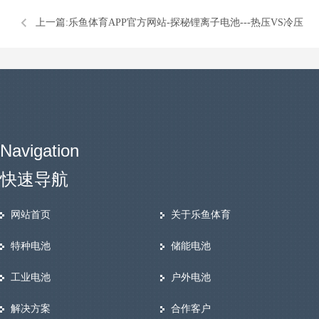
上一篇:
乐鱼体育APP官方网站-探秘锂离子电池---热压VS冷压
Navigation
快速导航
网站首页
关于乐鱼体育
特种电池
储能电池
工业电池
户外电池
解决方案
合作客户