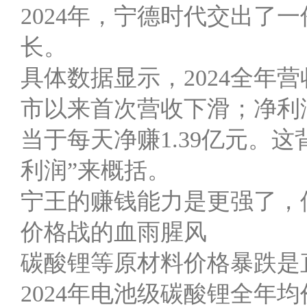
2024年，宁德时代交出了
长。
具体数据显示，2024全年营
市以来首次营收下滑；净利润
当于每天净赚1.39亿元。
利润”来概括。
宁王的赚钱能力是更强了，
价格战的血雨腥风
碳酸锂等原材料价格暴跌是
2024年电池级碳酸锂全年均价