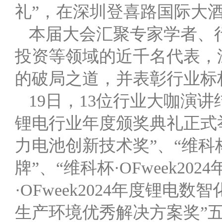
礼”，在深圳登喜路国际大
本届大会汇聚专家学者、
投资等领域的近千名代表，
的破局之道，并表彰行业标
19日，13位行业大咖演讲结
锂电行业年度颁奖典礼正式举行
力电池创新技术奖”、“维科杯·
牌”、“维科杯·OFweek2
·OFweek2024年度锂电数智
生产环境优秀解决方案奖”五