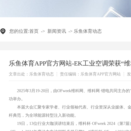
您的位置:
首页
->
新闻资讯
->
乐鱼体育动态
乐鱼体育APP官方网站-EK工业空调荣获“维科
文章出处：乐鱼体育动态
责任编辑：乐鱼体育APP官方网站
发
2025年3月19-20日，由OFweek维科网、维科网·锂电共同
功举办。
本届大会汇聚专家学者、行业领袖代表、行业资深从业媒体、
杆典范，为全球能源转型注入新动能。
19日，13位行业大咖演讲结束后，维科杯·OFweek 2024（