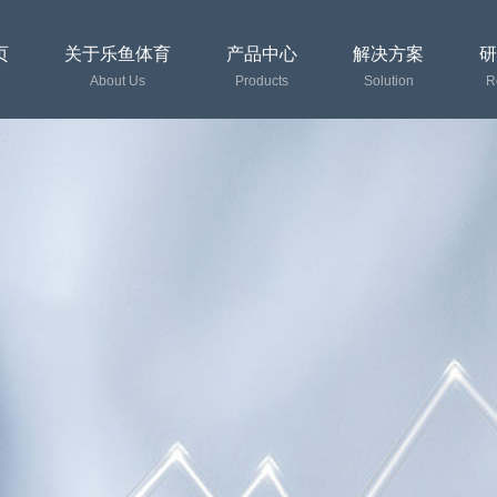
页
关于乐鱼体育
产品中心
解决方案
研
About Us
Products
Solution
R