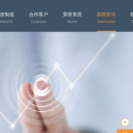
发制造
合作客户
荣誉资质
新闻资讯
esearch
Customer
Honor
Information
C