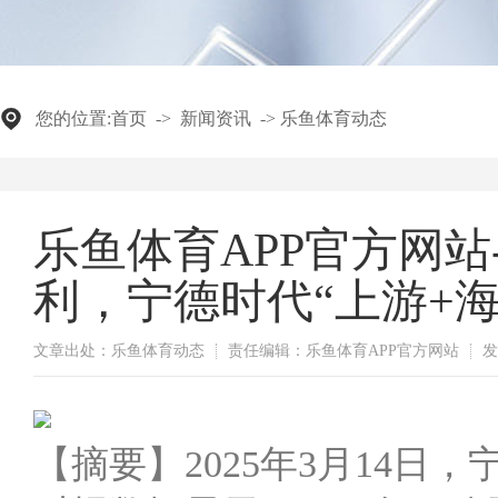
您的位置:
首页
->
新闻资讯
->
乐鱼体育动态
乐鱼体育APP官方网
利，宁德时代“上游+
文章出处：乐鱼体育动态
责任编辑：乐鱼体育APP官方网站
发
【摘要】2025年3月14日，