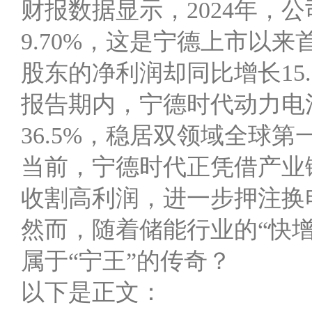
财报数据显示，2024年，公
9.70%，这是宁德上市以
股东的净利润却同比增长15.0
报告期内，宁德时代动力电池
36.5%，稳居双领域全球第
当前，宁德时代正凭借产业
收割高利润，进一步押注换
然而，随着储能行业的“快
属于“宁王”的传奇？
以下是正文：