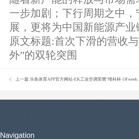
一步加剧；下行周期之中，
展，更将为中国新能源产业
原文标题:首次下滑的营收与
外”的双轮突围
上一篇:
乐鱼体育APP官方网站-EK工业空调荣膺“维科杯·OFweek 
生产环境优秀解决方案奖”
Navigation