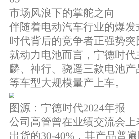
市场风浪下的掌舵之向
伴随着电动汽车行业的爆发
时代背后的竞争者正强势突
就动力电池而言，宁德时代
麟、神行、骁遥三款电池产
等车型大规模量产上车。
图源：宁德时代2024年报
公司高管曾在业绩交流会上表
出货的30-40%，其产品普