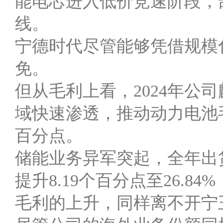
能电芯进入低价竞速阶段，
线。
宁德时代尽管能够凭借规模
免。
但从毛利上看，2024年公
域快速渗透，推动动力电池毛利
百分点。
储能业务异军突起，全年出货
提升8.19个百分点至26.
毛利的上升，同样离不开宁