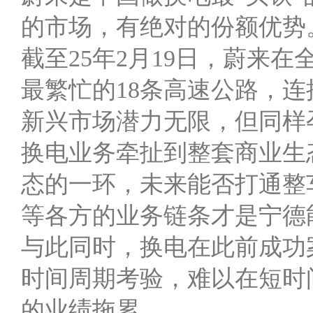
的市场，有绝对的份额优势
截至25年2月19日，蔚来在
最繁忙的18条高速公路，连
新兴市场潜力无限，但同样
换电业务牵扯到整套商业生
态的一环，未来能否打通整
等各方的业务链条才是宁德
与此同时，换电在此前成功
时间周期考验，难以在短时
的业绩拖累。