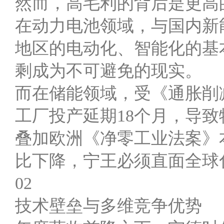
然而，高毛利的背后是更高
在动力电池领域，与国内新
地区的电动化、智能化的基
剩成为不可避免的现实。
而在储能领域，受《通胀削
工厂投产延期18个月，导致特
叠加欧洲《净零工业法案》
比下降，宁王必须直面全球
02
技术壁垒与多维竞争优势