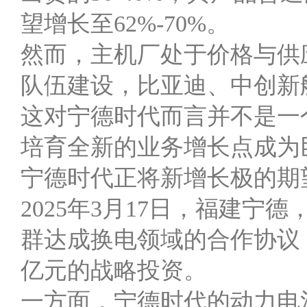
望增长至62%-70%。
然而，主机厂处于价格与供
队伍建设，比亚迪、中创新
这对宁德时代而言并不是一
培育全新的业务增长点成为
宁德时代正将新增长极的期
2025年3月17日，福建
群达成换电领域的合作协议
亿元的战略投资。
一方面，宁德时代的动力电