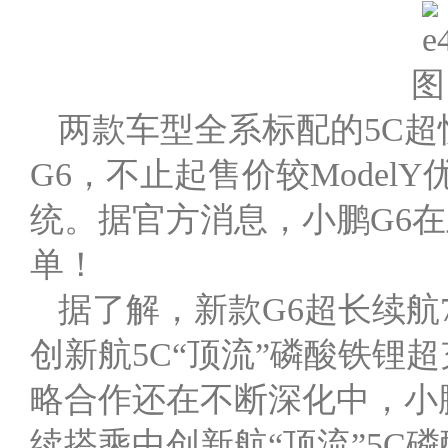
图
两款车型全系标配的5C超快
G6，不止起售价较Model
统。据官方消息，小鹏G6在
单！
据了解，新款G6超长续航7
创新航5C“顶流”磷酸铁锂
略合作还在不断深化中，小
续搭乘中创新航“顶流”5C