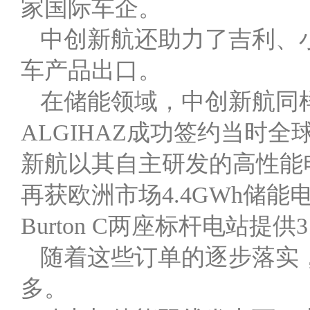
家国际车企。
中创新航还助力了吉利、
车产品出口。
在储能领域，中创新航同样
ALGIHAZ成功签约当时全
新航以其自主研发的高性能
再获欧洲市场4.4GWh储能电芯订
Burton C两座标杆电站提供
随着这些订单的逐步落实
多。