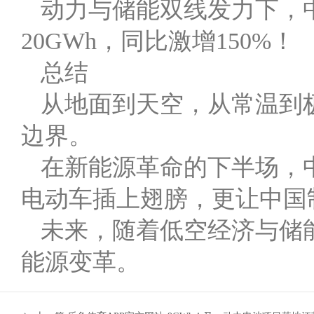
动力与储能双线发力下，中
20GWh，同比激增150%！
总结
从地面到天空，从常温到
边界。
在新能源革命的下半场，
电动车插上翅膀，更让中国
未来，随着低空经济与储
能源变革。