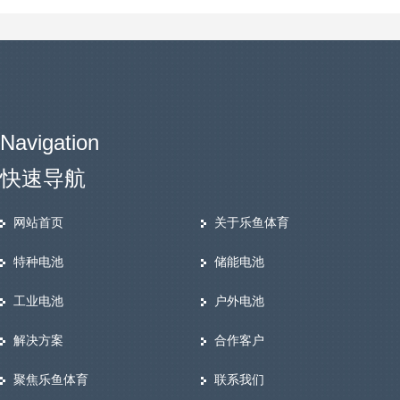
Navigation
快速导航
网站首页
关于乐鱼体育
特种电池
储能电池
工业电池
户外电池
解决方案
合作客户
聚焦乐鱼体育
联系我们