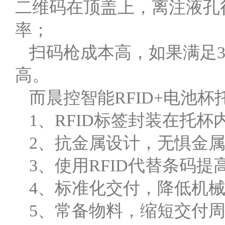
二维码在顶盖上，离注液孔
率；
扫码枪成本高，如果满足3
高。
而晨控智能RFID+电池
1、RFID标签封装在托杯
2、抗金属设计，无惧金
3、使用RFID代替条码提
4、标准化交付，降低机
5、常备物料，缩短交付