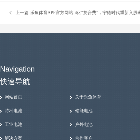
上一篇:
乐鱼体育APP官方网站-4亿“复合费”，宁德时代重新入股
业！
Navigation
快速导航
网站首页
关于乐鱼体育
特种电池
储能电池
工业电池
户外电池
解决方案
合作客户