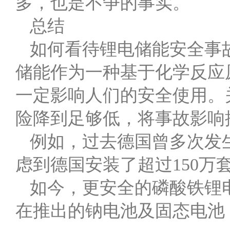
多，也是不争的事实。
总结
如何看待锂电储能安全事
储能作为一种基于化学反应
一定影响人们的安全使用。
险降到足够低，将事故影响
例如，过去德国曾多次发
虑到德国安装了超过150
如今，更安全的磷酸铁锂
在推出的钠电池及固态电池