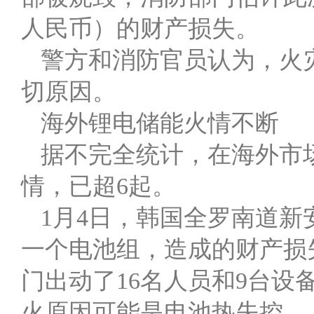
人民币）的财产损失。
警方和消防官员认为，火
切原因。
海外锂电储能火情不断
据不完全统计，在海外市
情，已超6起。
1月4日，韩国全罗南道
一个电池组，造成的财产损失
门出动了16名人员和9台设
火原因可能是电池热失控。