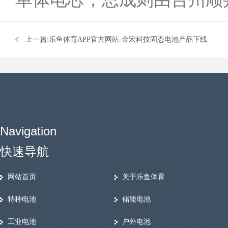
上一篇:
乐鱼体育APP官方网站-金宏科技固态电池产品下线
Navigation
快速导航
网站首页
关于乐鱼体育
特种电池
储能电池
工业电池
户外电池