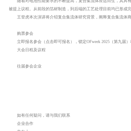
随着对电池性能要求的不断提高，复合集流体应运而生，其具
被提上议程。从前段的箔材制造，到后端的工艺处理目前均已形成
王登虎本次演讲将介绍复合集流体研究背景，阐释复合集流体
购票参会
立即报名参会（点击即可报名），锁定OFweek 2025（第
大会日程及议程
往届参会企业
如有任何疑问，请与我们联系
企业合作