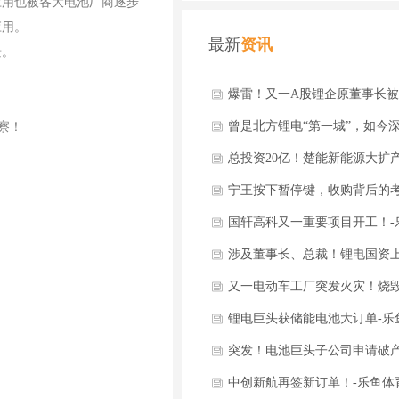
应用也被各大电池厂商逐步
应用。
最新
资讯
景。
爆雷！又一A股锂企原董事长
会立案-乐鱼体育APP官方网站
曾是北方锂电“第一城”，如今
察！
没落“焦虑”，它还能重振雄风吗
总投资20亿！楚能新能源大扩产
乐鱼体育APP官方网站
鱼体育APP官方网站
宁王按下暂停键，收购背后的考
乐鱼体育APP官方网站
国轩高科又一重要项目开工！-
体育APP官方网站
涉及董事长、总裁！锂电国资
公司大换血-乐鱼体育APP官方
又一电动车工厂突发火灾！烧
3000辆-乐鱼体育APP官方网站
锂电巨头获储能电池大订单-乐
育APP官方网站
突发！电池巨头子公司申请破产
鱼体育APP官方网站
中创新航再签新订单！-乐鱼体