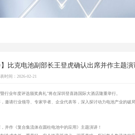
年会】比克电池副部长王登虎确认出席并作主题演
表时间：2026-02-21
电池产业年会暨行业年度评选颁奖典礼”将在深圳登喜路国际大酒店隆重举行。
等，邀请行业领导、专家学者、企业代表等，深入探讨动力电池产业的破
席，并作《复合集流体在圆柱电池中的应用》主题演讲！