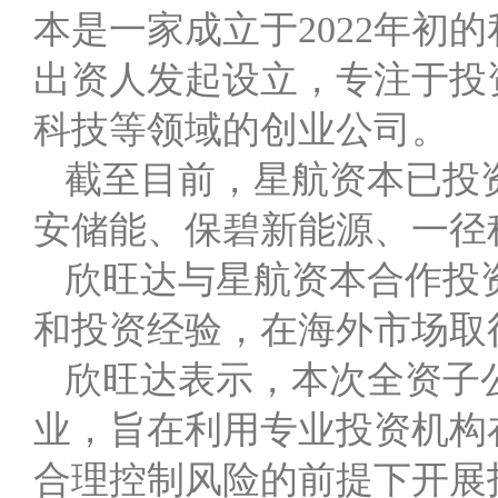
本是一家成立于2022年初
出资人发起设立，专注于投
科技等领域的创业公司。
截至目前，星航资本已投
安储能、保碧新能源、一径
欣旺达与星航资本合作投
和投资经验，在海外市场取
欣旺达表示，本次全资子
业，旨在利用专业投资机构
合理控制风险的前提下开展