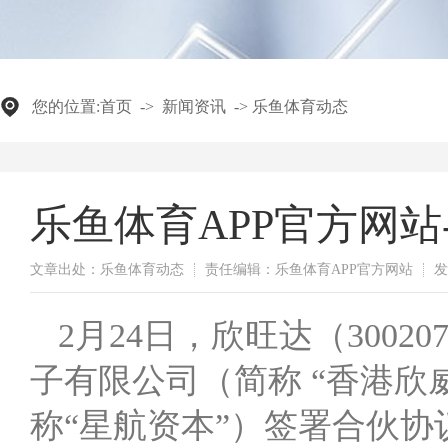
您的位置:
首页
->
新闻资讯
->
乐鱼体育动态
乐鱼体育APP官方网
文章出处：乐鱼体育动态
责任编辑：乐鱼体育APP官方网站
发
2月24日，欣旺达（300
子有限公司（简称 “香港欣威”）
称“星航资本”）签署合伙协议，共同投资