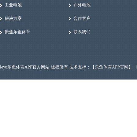
工业电池
户外电池
解决方案
合作客户
聚焦乐鱼体育
联系我们
leyu乐鱼体育APP官方网站 版权所有 技术支持：【
乐鱼体育APP官网
】 