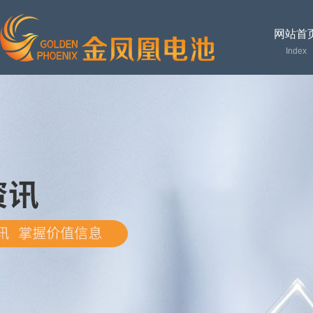
网站首
Index