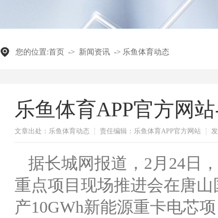
您的位置:
首页
->
新闻资讯
->
乐鱼体育动态
乐鱼体育APP官方网
文章出处：乐鱼体育动态
责任编辑：乐鱼体育APP官方网站
发
据长城网报道，2月24日
重点项目现场推进会在唐山
产10GWh新能源重卡电芯