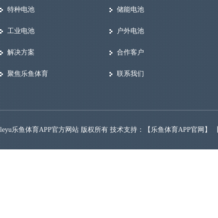
特种电池
储能电池
工业电池
户外电池
解决方案
合作客户
聚焦乐鱼体育
联系我们
leyu乐鱼体育APP官方网站 版权所有 技术支持：【
乐鱼体育APP官网
】 