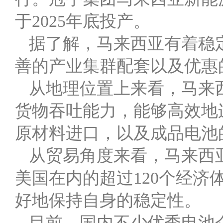
于2025年底投产。
据了解，马来西亚有着稳
善的产业集群配套以及优惠
从地理位置上来看，马来
货物吞吐能力，能够高效地
原材料进口，以及成品电池
从贸易角度来看，马来西
美国在内的超过120个经
好地保持自身的稳定性。
目前，国内不少优秀电池