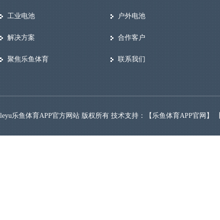
工业电池
户外电池
解决方案
合作客户
聚焦乐鱼体育
联系我们
leyu乐鱼体育APP官方网站 版权所有 技术支持：【
乐鱼体育APP官网
】 