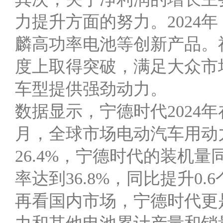
力提升方面的努力。2024年
麟高功率电池等创新产品。神
度上取得突破，满足大众市
车型提供强劲动力。
数据显示，宁德时代2024年
月，全球市场电动汽车用动力
26.4%，宁德时代的装机量
率达到36.8%，同比提升0
再看国内市场，宁德时代更是