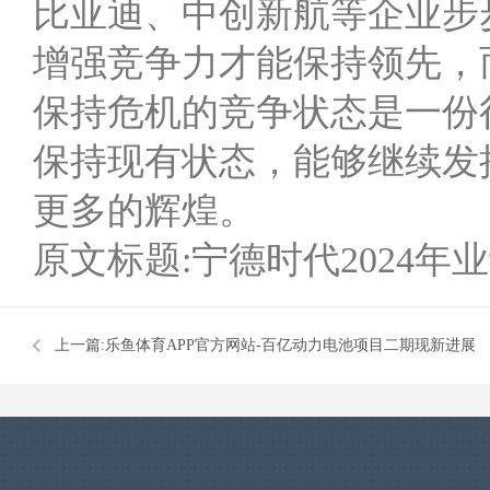
比亚迪、中创新航等企业步
增强竞争力才能保持领先，
保持危机的竞争状态是一份
保持现有状态，能够继续发
更多的辉煌。
原文标题:宁德时代2024
上一篇:
乐鱼体育APP官方网站-百亿动力电池项目二期现新进展