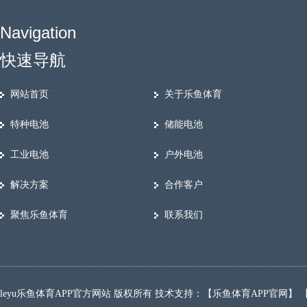
Navigation
快速导航
网站首页
关于乐鱼体育
特种电池
储能电池
工业电池
户外电池
解决方案
合作客户
聚焦乐鱼体育
联系我们
leyu乐鱼体育APP官方网站 版权所有 技术支持：【
乐鱼体育APP官网
】 