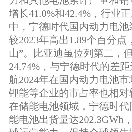
力和其他电池累计产量和销量分别
增长41.0%和42.4%，
中，宁德时代国内动力电池装车量
较2023年高出1.89个百
山”。比亚迪虽位列第二，但全
24.74%，与宁德时代的
航2024年在国内动力电池市
锂能等企业的市占率也相对
在储能电池领域，宁德时代同
能电池出货量达202.3GW