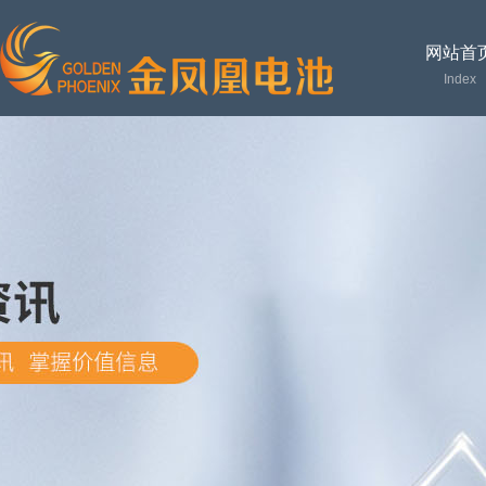
网站首
Index