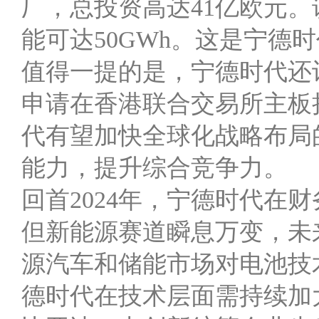
厂，总投资高达41亿欧元。
能可达50GWh。这是宁德
值得一提的是，宁德时代还
申请在香港联合交易所主板
代有望加快全球化战略布局
能力，提升综合竞争力。
回首2024年，宁德时代在
但新能源赛道瞬息万变，未
源汽车和储能市场对电池技
德时代在技术层面需持续加