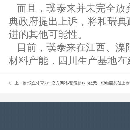
而且，璞泰来并未完全放
典政府提出上诉，将和瑞典
进的其他可能性。
目前，璞泰来在江西、溧阳
材料产能，四川生产基地在建
上一篇:
乐鱼体育APP官方网站-预亏超12.5亿元！锂电巨头创上