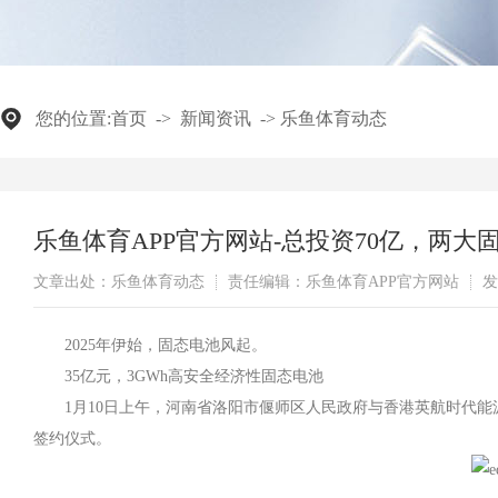
您的位置:
首页
->
新闻资讯
->
乐鱼体育动态
乐鱼体育APP官方网站-总投资70亿，两大
文章出处：乐鱼体育动态
责任编辑：乐鱼体育APP官方网站
发
2025年伊始，固态电池风起。
35亿元，3GWh高安全经济性固态电池
1月10日上午，河南省洛阳市偃师区人民政府与香港英航时代
签约仪式。