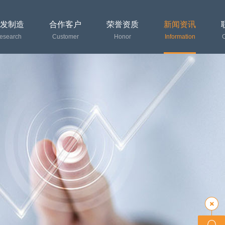
发制造
合作客户
荣誉资质
新闻资讯
esearch
Customer
Honor
Information
C