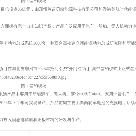
图：签约现场
目总投资35亿元，由郑州英诺贝森能源科技有限公司和香港英航时代能
程方面拥有完全自主知识产权，产品广泛应用于汽车、船舶、无人机动力
重卡动力总成系统1000套，并联合高校建立新能源动力总成研究院和新
包项目在湖北省荆州市2025年招商引资“开门红”项目集中签约仪式上正式签
图：签约现场
固态电池产品主要用于新能源车、无人机、两轮电动车换电、家用消费电子、
，2025年下半年可实现量产。产品前期主要面向两轮车电池的充换电，后
时大力投入固态电解质和正极材料的研发与生产。