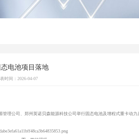
固态电池项目落地
表时间：2026-04-07
能源管理公司、郑州英诺贝森能源科技公司举行固态电池及增程式重卡动力