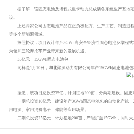
据了解，该固态电池及增程式重卡动力总成装备系统生产基地项
设。
上述两家公司固态电池产品在正负极配方、生产工艺、制造过
等多个新能源领域。
按照协议，项目设计年产3GWh高安全经济性固态电池及增程式
为偃师三轮摩托车产业带来新的发展机遇。
35亿元，15GWh固态电池包
同样是1月10日，湖北聚源动力有限公司年产15GWh固态电池
据悉，该项目总投资35亿，计划征地200亩，分两期建设。
一期总投资10亿元，建设年产3GWh固态电池包的自动化产线
用电源、家用消费电子、储能等应用场景。
二期总投资25亿元，计划征地200亩，产能扩至15GWh，同