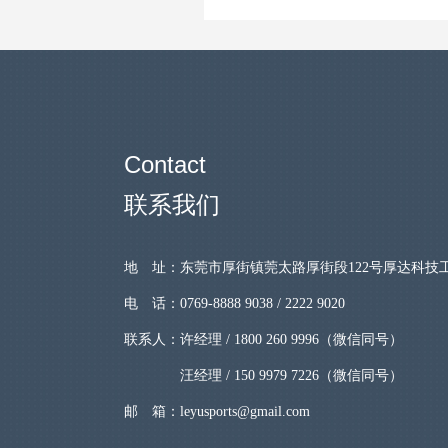
诉讼难掩技术焦虑
体育APP官方网站
Contact
联系我们
地 址：东莞市厚街镇莞太路厚街段122号厚达科技
电 话：0769-8888 9038 / 2222 9020
联系人：许经理 / 1800 260 9996（微信同号）
汪经理 / 150 9979 7226（微信同号）
邮 箱：leyusports@gmail.com