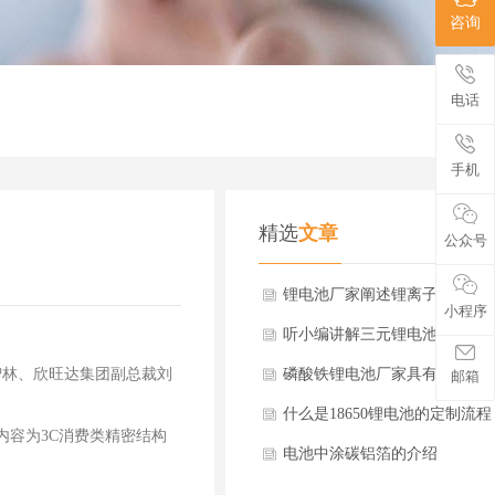
咨询
电话
手机
精选
文章
公众号
锂电池厂家阐述锂离子电池有
小程序
用途？
听小编讲解三元锂电池是什么
智林、欣旺达集团副总裁刘
磷酸铁锂电池厂家具有哪些优
邮箱
什么是18650锂电池的定制流程
内容为3C消费类精密结构
电池中涂碳铝箔的介绍