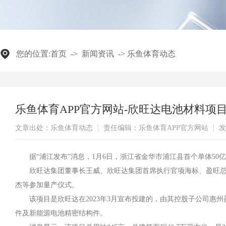
您的位置:
首页
->
新闻资讯
->
乐鱼体育动态
乐鱼体育APP官方网站-欣旺达电池材料项
文章出处：乐鱼体育动态
责任编辑：乐鱼体育APP官方网站
发
据“浦江发布”消息，1月6日，浙江省金华市浦江县首个单体5
欣旺达集团董事长王威、欣旺达集团首席执行官项海标、盈旺
杰等参加量产仪式。
该项目是欣旺达在2023年3月宣布投建的，由其控股子公司惠
件及新能源电池精密结构件。