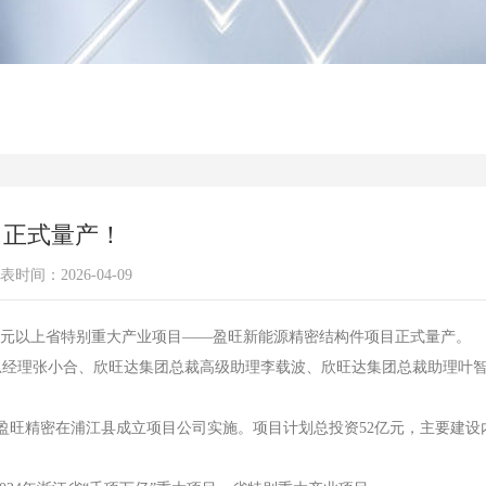
目正式量产！
表时间：2026-04-09
0亿元以上省特别重大产业项目——盈旺新能源精密结构件项目正式量产。
总经理张小合、欣旺达集团总裁高级助理李载波、欣旺达集团总裁助理叶
州盈旺精密在浦江县成立项目公司实施。项目计划总投资52亿元，主要建设