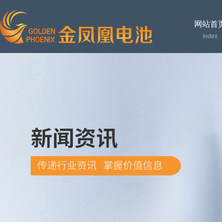
网站首
Index