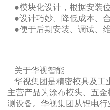
●模块化设计，根据安装
●设计巧妙、降低成本、
●便于后期安装、调试、
关于华视智能
华视集团是精密模具及工业
主营产品为涂布模头、五金
测设备。华视集团从锂电行