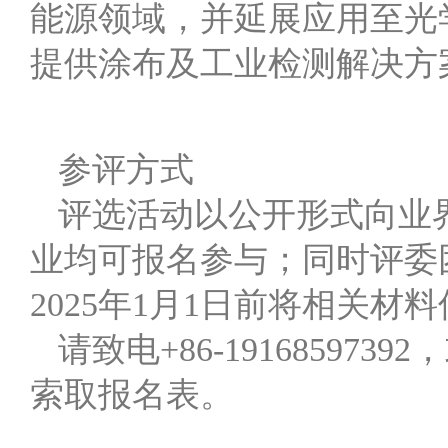
能源领域，并延展应用至光
提供涂布及工业检测解决方
参评方式
评选活动以公开形式向业
业均可报名参与；同时评委
2025年1月1日前将相关
请致电+86-19168597392，
索取报名表。