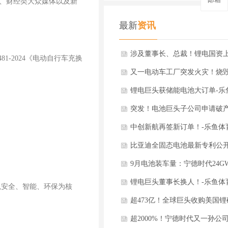
技类、财经类大众媒体以及新
最新
资讯
涉及董事长、总裁！锂电国资
-2024《电动自行车充换
公司大换血-乐鱼体育APP官方
又一电动车工厂突发火灾！烧
3000辆-乐鱼体育APP官方网站
锂电巨头获储能电池大订单-乐
育APP官方网站
突发！电池巨头子公司申请破产
鱼体育APP官方网站
中创新航再签新订单！-乐鱼体
APP官方网站
比亚迪全固态电池最新专利公开
乐鱼体育APP官方网站
9月电池装车量：宁德时代24G
比亚迪13.2GWh、中创新航3.7G
锂电巨头董事长换人！-乐鱼体
以安全、智能、环保为核
乐鱼体育APP官方网站
APP官方网站
超473亿！全球巨头收购美国锂
业-乐鱼体育APP官方网站
超2000%！宁德时代又一孙公