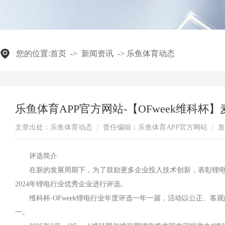
您的位置:
首页
->
新闻资讯
->
乐鱼体育动态
乐鱼体育APP官方网站-【OFweek维科杯
文章出处：乐鱼体育动态
责任编辑：乐鱼体育APP官方网站
发
评选简介
在新的发展周期下，为了鼓励更多企业投入技术创新，表彰锂
2024年锂电行业优秀企业进行评选。
维科杯·OFweek锂电行业年度评选一年一届，活动以公正、
一。