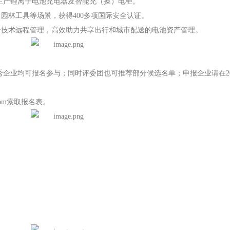
发生产锂离子电池充电器及智能充（换）电柜。
园林工具等场景，获得400多项国际安全认证。
云技术远程管理，高效助力共享出行和城市配送的电池资产管理。
企业均可报名参与；同时评委团也可推荐部分候选名单；申报企业请在202
k.com索取报名表。