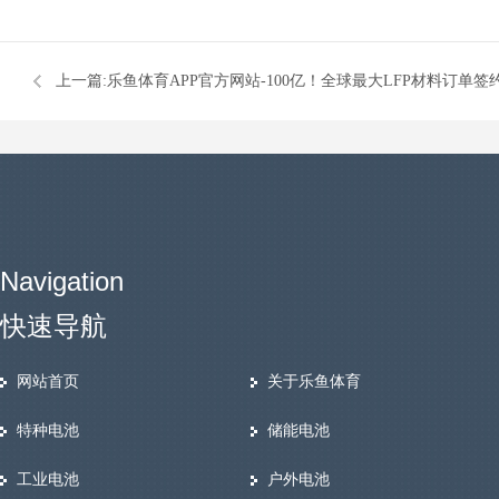
上一篇:
乐鱼体育APP官方网站-100亿！全球最大LFP材料订单签
Navigation
快速导航
网站首页
关于乐鱼体育
特种电池
储能电池
工业电池
户外电池