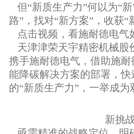
但“新质生产力”何以为“
路”，找对“新方案”，收获“
点击视频，看施耐德电气
天津津荣天宇精密机械股
携手施耐德电气，借助施耐
能降碳解决方案的部署，快
的“新质生产力”，一举成为
新挑战
亟需精准的战略定位、明