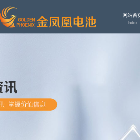
网站首
Index