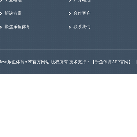
解决方案
合作客户
聚焦乐鱼体育
联系我们
leyu乐鱼体育APP官方网站 版权所有 技术支持：【
乐鱼体育APP官网
】 