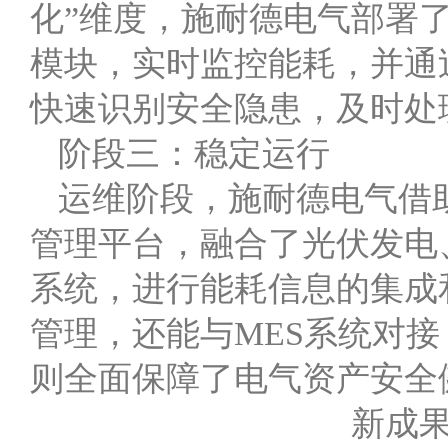
化”维度，施耐德电气部署了能
模块，实时监控能耗，并通
快速识别安全隐患，及时处
阶段三：稳定运行
运维阶段，施耐德电气借助
管理平台，融合了光伏发电
系统，进行能耗信息的集成
管理，还能与MES系统对
则全面保障了电气资产安全
新成果