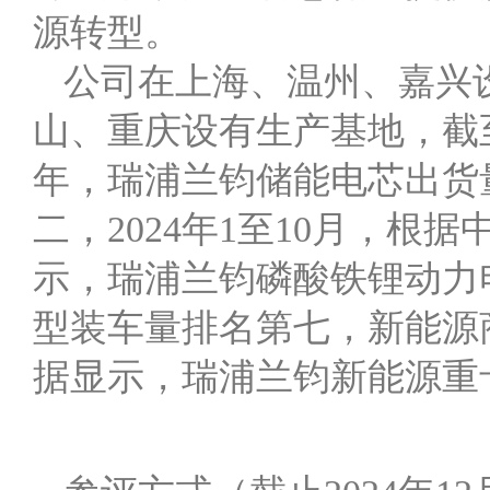
源转型。
公司在上海、温州、嘉兴
山、重庆设有生产基地，截至2
年，瑞浦兰钧储能电芯出货
二，2024年1至10月，
示，瑞浦兰钧磷酸铁锂动力
型装车量排名第七，新能源
据显示，瑞浦兰钧新能源重