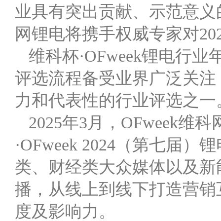
业具有突出贡献、示范意义
网锂电将携手权威专家对20
维科杯·OFweek锂电
评选流程备受业界广泛关注
力和代表性的行业评选之一
2025年3月，OFwee
·OFweek 2024（第七
类、财经类大众媒体以及新
播，从线上到线下打造营销
度及影响力。